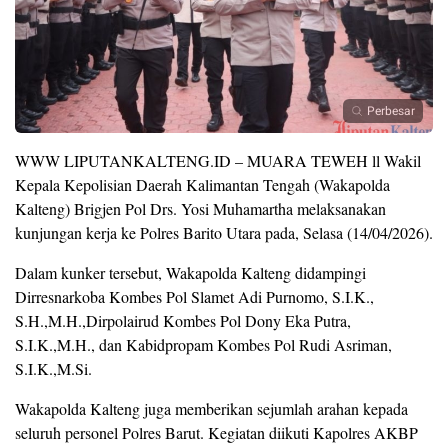
Perbesar
WWW LIPUTANKALTENG.ID – MUARA TEWEH ll Wakil
Kepala Kepolisian Daerah Kalimantan Tengah (Wakapolda
Kalteng) Brigjen Pol Drs. Yosi Muhamartha melaksanakan
kunjungan kerja ke Polres Barito Utara pada, Selasa (14/04/2026).
Dalam kunker tersebut, Wakapolda Kalteng didampingi
Dirresnarkoba Kombes Pol Slamet Adi Purnomo, S.I.K.,
S.H.,M.H.,Dirpolairud Kombes Pol Dony Eka Putra,
S.I.K.,M.H., dan Kabidpropam Kombes Pol Rudi Asriman,
S.I.K.,M.Si.
Wakapolda Kalteng juga memberikan sejumlah arahan kepada
seluruh personel Polres Barut. Kegiatan diikuti Kapolres AKBP