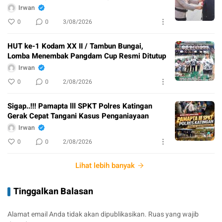
Irwan
0
0
3/08/2026
HUT ke-1 Kodam XX II / Tambun Bungai,
Lomba Menembak Pangdam Cup Resmi Ditutup
Irwan
0
0
2/08/2026
Sigap..!!! Pamapta lll SPKT Polres Katingan
Gerak Cepat Tangani Kasus Penganiayaan
Irwan
0
0
2/08/2026
Lihat lebih banyak
Tinggalkan Balasan
Alamat email Anda tidak akan dipublikasikan.
Ruas yang wajib