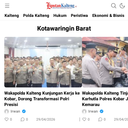
Akurat, Terpercaya & Independent
Liputan Kalteng
Kalteng
Polda Kalteng
Hukum
Peristiwa
Ekonomi & Bisnis
Kotawaringin Barat
Wakapolda Kalteng Kunjungan Kerja ke
Wakapolda Kalteng Tinj
Kobar, Dorong Transformasi Polri
Karhutla Polres Kobar 
Presisi
Kemarau
Irwan
Irwan
0
0
29/04/2026
0
0
29/04/2