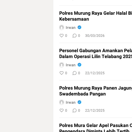
Polres Murung Raya Gelar Halal B
Kebersamaan
Irwan
0
0
30/03/2026
Personel Gabungan Amankan Pela
Dalam Operasi Lilin Telabang 202
Irwan
0
0
22/12/2025
Polres Murung Raya Panen Jagung
Swadembada Pangan
Irwan
0
0
22/12/2025
Polres Mura Gelar Apel Pasukan 
Pengendara Diminta Lebih Tertib