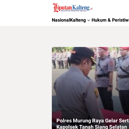
Liputan Kalteng
Akurat, Terpercaya & Independent
Nasional
Kalteng
Hukum & Peristi
Polres Murung Raya Gelar Sert
Kapolsek Tanah Siang Selatan