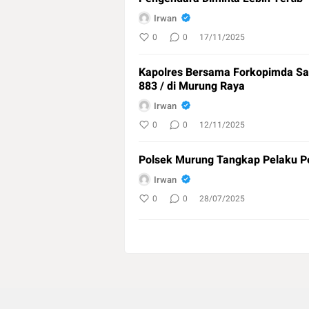
Irwan
0
0
17/11/2025
Kapolres Bersama Forkopimda S
883 / di Murung Raya
Irwan
0
0
12/11/2025
Polsek Murung Tangkap Pelaku 
Irwan
0
0
28/07/2025