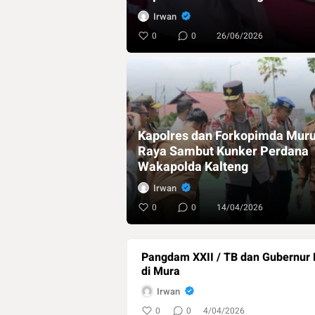
Irwan
0
0
26/06/2026
Kapolres dan Forkopimda Mur
Raya Sambut Kunker Perdana
Wakapolda Kalteng
Irwan
0
0
14/04/2026
Pangdam XXII / TB dan Gubernur 
di Mura
Irwan
0
0
4/04/2026