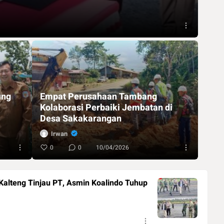
ung
Empat Perusahaan Tambang
Kolaborasi Perbaiki Jembatan di
Desa Sakakarangan
Irwan
0
0
10/04/2026
Kalteng Tinjau PT, Asmin Koalindo Tuhup