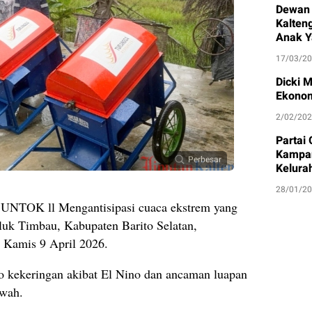
Dewan 
Kalten
Anak Y
17/03/2
Dicki 
Ekonom
2/02/20
Partai
Kampan
Perbesar
Kelura
28/01/2
K ll Mengantisipasi cuaca ekstrem yang
luk Timbau, Kabupaten Barito Selatan,
 Kamis 9 April 2026.
ko kekeringan akibat El Nino dan ancaman luapan
awah.