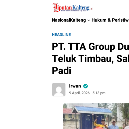
Liputan Kalteng
Akurat, Terpercaya & Independent
Nasional
Kalteng
Hukum & Peristi
HEADLINE
PT. TTA Group Du
Teluk Timbau, Sa
Padi
Irwan
9 April, 2026 - 5:13 pm