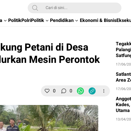
wa
Politik
Polri
Politik
Pendidikan
Ekonomi & Bisnis
Ekseku
kung Petani di Desa
Tegakk
Palang
Satfun
lurkan Mesin Perontok
17/06/2
Satlan
Area Z
17/06/2
0
0
Anggot
Kades, 
Utama
13/04/2