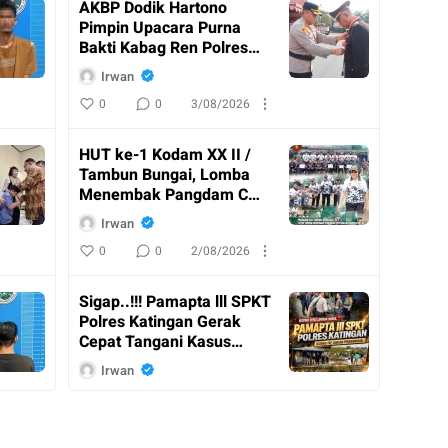
AKBP Dodik Hartono
Pimpin Upacara Purna
Bakti Kabag Ren Polres
Katingan
Irwan
0
0
3/08/2026
HUT ke-1 Kodam XX II /
Tambun Bungai, Lomba
Menembak Pangdam Cup
Resmi Ditutup
Irwan
0
0
2/08/2026
Sigap..!!! Pamapta lll SPKT
Polres Katingan Gerak
Cepat Tangani Kasus
Penganiayaan
Irwan
0
0
2/08/2026