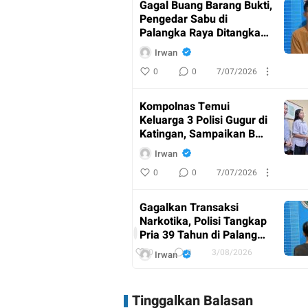
Gagal Buang Barang Bukti,
Pengedar Sabu di
Palangka Raya Ditangkap
Polisi
Irwan
0
0
7/07/2026
Kompolnas Temui
Keluarga 3 Polisi Gugur di
Katingan, Sampaikan Bela
Sungkawa
Irwan
0
0
7/07/2026
AKBP
Dodik
Gagalkan Transaksi
Hartono
Narkotika, Polisi Tangkap
Pimpin
I
Pria 39 Tahun di Palangka
Upacara
r
Raya
w
0
0
3/08/2026
Irwan
Purna
a
n
Bakti
0
0
7/07/2026
Kabag
Tinggalkan Balasan
Ren