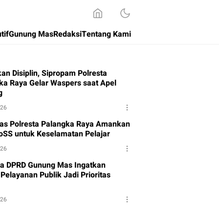
tif
Gunung Mas
Redaksi
Tentang Kami
an Disiplin, Sipropam Polresta
ka Raya Gelar Waspers saat Apel
g
026
tas Polresta Palangka Raya Amankan
oSS untuk Keselamatan Pelajar
026
a DPRD Gunung Mas Ingatkan
Pelayanan Publik Jadi Prioritas
026