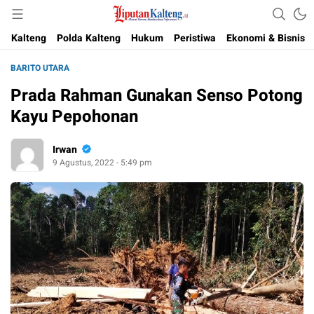
Akurat, Terpercaya & Independent
Liputan Kalteng
Kalteng
Polda Kalteng
Hukum
Peristiwa
Ekonomi & Bisnis
BARITO UTARA
Prada Rahman Gunakan Senso Potong
Kayu Pepohonan
Irwan
9 Agustus, 2022 - 5:49 pm