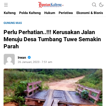
Akurat, Terpercaya & Independent
Liputan Kalteng
Kalteng
Polda Kalteng
Hukum
Peristiwa
Ekonomi & Bisnis
GUNUNG MAS
Perlu Perhatian..!!! Kerusakan Jalan
Menuju Desa Tumbang Tuwe Semakin
Parah
Irwan
26 Januari, 2023 - 7:51 am