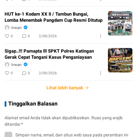
HUT ke-1 Kodam XX II / Tambun Bungai,
Lomba Menembak Pangdam Cup Resmi Ditutup
Irwan
0
0
2/08/2026
Sigap..!!! Pamapta lll SPKT Polres Katingan
Gerak Cepat Tangani Kasus Penganiayaan
Irwan
0
0
2/08/2026
Lihat lebih banyak
Tinggalkan Balasan
Alamat email Anda tidak akan dipublikasikan.
Ruas yang wajib
ditandai
*
Simpan nama, email, dan situs web saya pada peramban ini