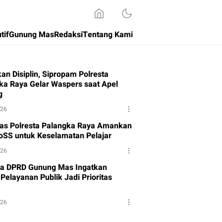
tif
Gunung Mas
Redaksi
Tentang Kami
an Disiplin, Sipropam Polresta
ka Raya Gelar Waspers saat Apel
g
026
tas Polresta Palangka Raya Amankan
oSS untuk Keselamatan Pelajar
026
a DPRD Gunung Mas Ingatkan
Pelayanan Publik Jadi Prioritas
026