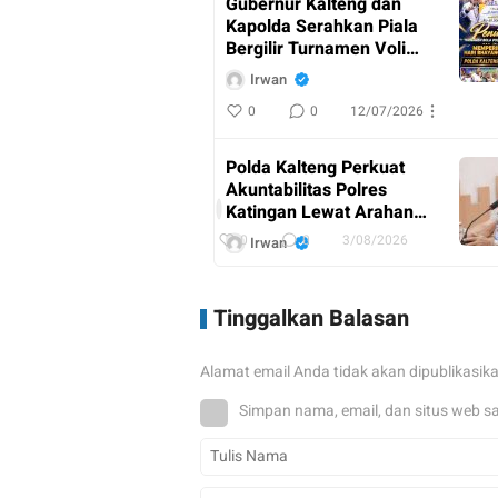
Gubernur Kalteng dan
Kapolda Serahkan Piala
Bergilir Turnamen Voli
Kapolda Cup
Irwan
0
0
12/07/2026
AKBP
Dodik
Polda Kalteng Perkuat
Hartono
Akuntabilitas Polres
Pimpin
I
Katingan Lewat Arahan
Upacara
r
Irwasda
w
0
0
3/08/2026
Irwan
Purna
a
n
Bakti
0
0
9/07/2026
Kabag
Tinggalkan Balasan
Ren
Pj Sekda Kalteng
Polres
Resmikan Gedung
Katingan
Alamat email Anda tidak akan dipublikasik
Rehabilitasi Napza “Isen
Mulang Akademi”
Irwan
Simpan nama, email, dan situs web s
0
0
15/07/2026
Berawal dari Informasi