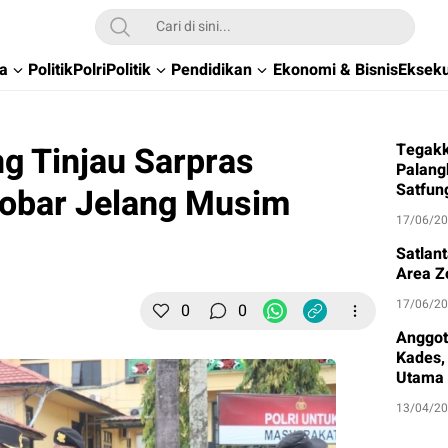
wa
Politik
Polri
Politik
Pendidikan
Ekonomi & Bisnis
Ekseku
g Tinjau Sarpras
Tegakk
Palang
Satfun
Kobar Jelang Musim
17/06/2
Satlan
Area Z
17/06/2
0
0
Anggot
Kades, 
Utama
13/04/2