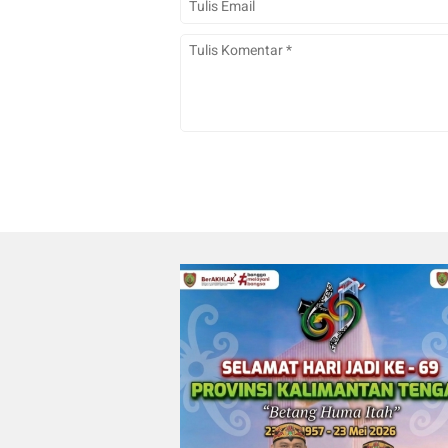
Warga, Pengedar Sabu di
Pahandut Ditangkap Polisi
Irwan
0
0
13/07/2026