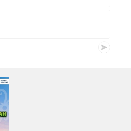
Posko Karhutla Pusdalops
di Palangka Raya
Irwan
0
0
23/07/2026