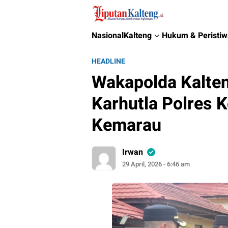
Liputan Kalteng
Akurat, Terpercaya & Independent
Nasional
Kalteng
Hukum & Peristi
HEADLINE
Wakapolda Kalten
Karhutla Polres 
Kemarau
Irwan
29 April, 2026 - 6:46 am