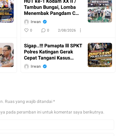
HUT ke-1 Kodam XX II /
Tambun Bungai, Lomba
Menembak Pangdam Cup
Resmi Ditutup
Irwan
0
0
2/08/2026
Sigap..!!! Pamapta lll SPKT
Polres Katingan Gerak
Cepat Tangani Kasus
Penganiayaan
Irwan
0
0
2/08/2026
Kasdam XX II / Tambun
Bungai Dampingi
an.
Ruas yang wajib ditandai
*
Menkopolkam RI Kunker
ke Kalimantan Tengah
Irwan
aya pada peramban ini untuk komentar saya berikutnya.
0
0
31/07/2026
Pangdam XX II / TB Tinjau