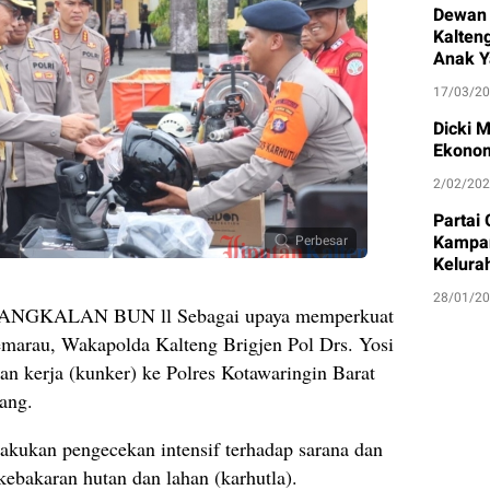
Dewan 
Kalten
Anak Y
17/03/2
Dicki 
Ekonom
2/02/20
Partai
Kampan
Perbesar
Kelura
28/01/2
GKALAN BUN ll Sebagai upaya memperkuat
marau, Wakapolda Kalteng Brigjen Pol Drs. Yosi
 kerja (kunker) ke Polres Kotawaringin Barat
ang.
akukan pengecekan intensif terhadap sarana dan
kebakaran hutan dan lahan (karhutla).