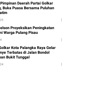
Pimpinan Daerah Partai Golkar
g, Buka Puasa Bersama Puluhan
atim
025
Melson Proyeksikan Peningkatan
i Warga Pulang Pisau
24
 Golkar Kota Palangka Raya Gelar
ye Terbatas di Jalan Bondol
han Bukit Tunggal
024