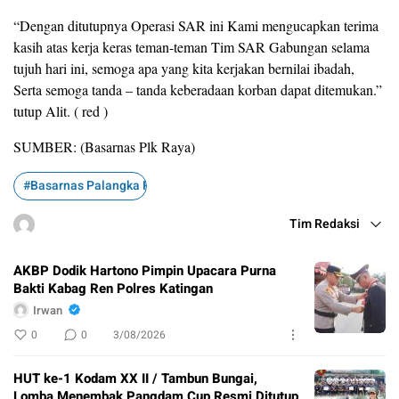
“Dengan ditutupnya Operasi SAR ini Kami mengucapkan terima
kasih atas kerja keras teman-teman Tim SAR Gabungan selama
tujuh hari ini, semoga apa yang kita kerjakan bernilai ibadah,
Serta semoga tanda – tanda keberadaan korban dapat ditemukan.”
tutup Alit. ( red )
SUMBER: (Basarnas Plk Raya)
#Basarnas Palangka Raya#
Tim Redaksi
AKBP Dodik Hartono Pimpin Upacara Purna
Bakti Kabag Ren Polres Katingan
Irwan
0
0
3/08/2026
HUT ke-1 Kodam XX II / Tambun Bungai,
Lomba Menembak Pangdam Cup Resmi Ditutup