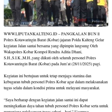
Perbesar
‎WWW.LIPUTANKALTENG.ID – PANGKALAN BUN ll
Polres Kotawaringin Barat (Kobar) jajaran Polda Kalteng Gelar
kegiatan Jalan santai bersama yang dipimpin langsung Oleh
Wakapolres Kobar Kompol Rendra Aditia Dhani,
S.H.,S.I.K.,M.H.,yang diikuti oleh seluruh personel Polres
Kotawanringin Barat (Kobar) pada Jum’at (28/11/2025) pagi.
‎Kegiatan ini bertujuan untuk tetap menjaga stamina dan
kebugaran tubuh personel Polres Kobar agar dalam melaksanakan
tugas selalu dalam kondisi prima untuk melayani masyarakat.
‎“Saya berharap dengan kegiatan jalan santai ini dapat
meningkatkan daya tahan tubuh personel Polres Kobar serta untuk
menunjang pelaksanaan tugas sehari – hari.” Ucapnya