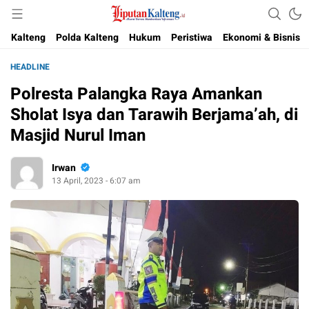
Akurat, Terpercaya & Independent
Liputan Kalteng
Kalteng
Polda Kalteng
Hukum
Peristiwa
Ekonomi & Bisnis
HEADLINE
Polresta Palangka Raya Amankan
Sholat Isya dan Tarawih Berjama’ah, di
Masjid Nurul Iman
Irwan
13 April, 2023 - 6:07 am