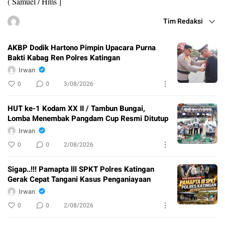
( Samuel / Hms ]
Tim Redaksi
AKBP Dodik Hartono Pimpin Upacara Purna
Bakti Kabag Ren Polres Katingan
Irwan
0
0
3/08/2026
HUT ke-1 Kodam XX II / Tambun Bungai,
Lomba Menembak Pangdam Cup Resmi Ditutup
Irwan
0
0
2/08/2026
Sigap..!!! Pamapta lll SPKT Polres Katingan
Gerak Cepat Tangani Kasus Penganiayaan
Irwan
0
0
2/08/2026