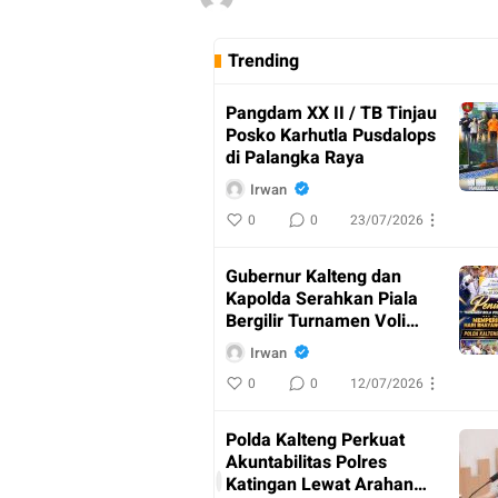
Trending
Pangdam XX II / TB Tinjau
Posko Karhutla Pusdalops
di Palangka Raya
Irwan
0
0
23/07/2026
Gubernur Kalteng dan
Kapolda Serahkan Piala
Bergilir Turnamen Voli
Kapolda Cup
Irwan
0
0
12/07/2026
AKBP
Dodik
Polda Kalteng Perkuat
Hartono
Akuntabilitas Polres
Pimpin
I
Katingan Lewat Arahan
Upacara
r