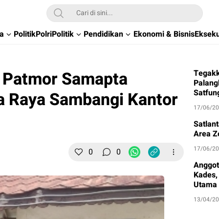
wa
Politik
Polri
Politik
Pendidikan
Ekonomi & Bisnis
Ekseku
 Patmor Samapta
Tegakk
Palang
Satfun
a Raya Sambangi Kantor
17/06/2
Satlan
Area Z
17/06/2
0
0
Anggot
Kades, 
Utama
13/04/2