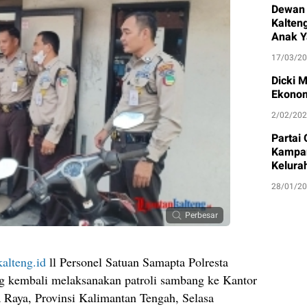
Dewan 
Kalten
Anak Y
17/03/2
Dicki 
Ekonom
2/02/20
Partai
Kampan
Kelura
28/01/2
Perbesar
alteng.id
ll Personel Satuan Samapta Polresta
ng kembali melaksanakan patroli sambang ke Kantor
 Raya, Provinsi Kalimantan Tengah, Selasa