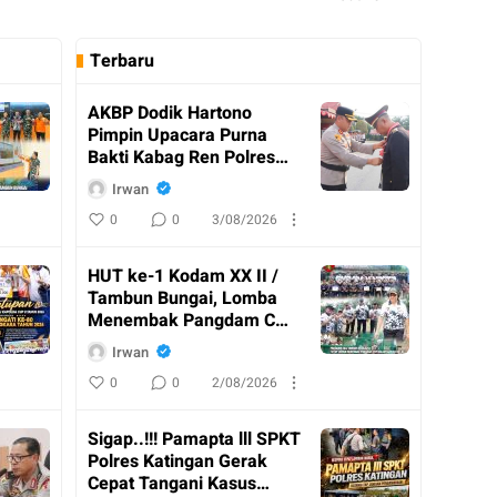
Terbaru
AKBP Dodik Hartono
Pimpin Upacara Purna
Bakti Kabag Ren Polres
Katingan
Irwan
0
0
3/08/2026
HUT ke-1 Kodam XX II /
Tambun Bungai, Lomba
Menembak Pangdam Cup
Resmi Ditutup
Irwan
0
0
2/08/2026
Sigap..!!! Pamapta lll SPKT
Polres Katingan Gerak
Cepat Tangani Kasus