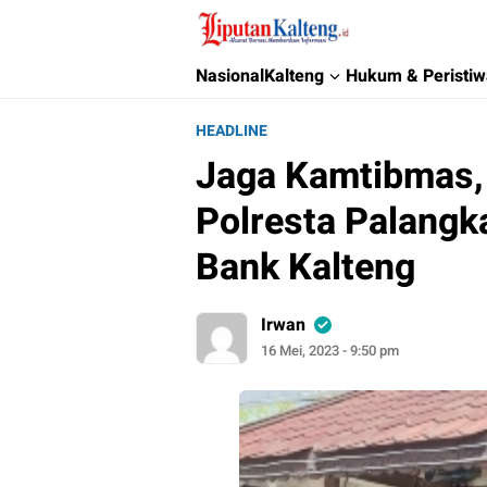
Liputan Kalteng
Akurat, Terpercaya & Independent
Nasional
Kalteng
Hukum & Peristi
HEADLINE
Jaga Kamtibmas,
Polresta Palangk
Bank Kalteng
Irwan
16 Mei, 2023 - 9:50 pm