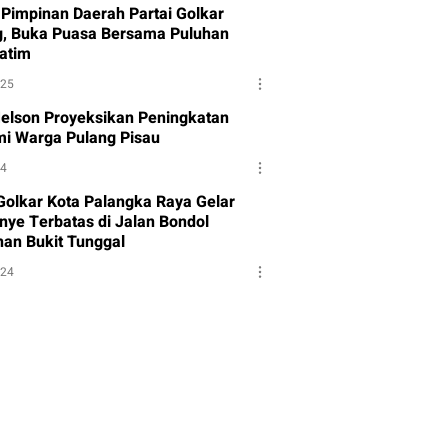
Pimpinan Daerah Partai Golkar
g, Buka Puasa Bersama Puluhan
atim
025
Melson Proyeksikan Peningkatan
i Warga Pulang Pisau
24
 Golkar Kota Palangka Raya Gelar
ye Terbatas di Jalan Bondol
han Bukit Tunggal
024