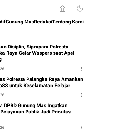
tif
Gunung Mas
Redaksi
Tentang Kami
an Disiplin, Sipropam Polresta
ka Raya Gelar Waspers saat Apel
g
026
tas Polresta Palangka Raya Amankan
oSS untuk Keselamatan Pelajar
026
a DPRD Gunung Mas Ingatkan
Pelayanan Publik Jadi Prioritas
026