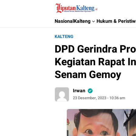
Liputan Kalteng
Akurat, Terpercaya & Independent
Nasional
Kalteng
Hukum & Peristi
KALTENG
DPD Gerindra Pro
Kegiatan Rapat I
Senam Gemoy
Irwan
23 Desember, 2023 - 10:36 am