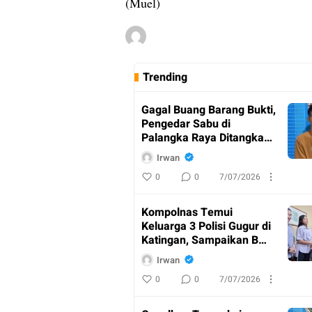
(Muel)
Trending
Gagal Buang Barang Bukti,
Pengedar Sabu di
Palangka Raya Ditangkap
Polisi
Irwan
0
0
7/07/2026
Kompolnas Temui
Keluarga 3 Polisi Gugur di
Katingan, Sampaikan Bela
Sungkawa
Irwan
0
0
7/07/2026
AKBP
Dodik