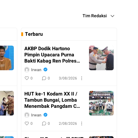
Tim Redaksi
Terbaru
AKBP Dodik Hartono
Pimpin Upacara Purna
Bakti Kabag Ren Polres
Katingan
Irwan
0
0
3/08/2026
HUT ke-1 Kodam XX II /
Tambun Bungai, Lomba
Menembak Pangdam Cup
Resmi Ditutup
Irwan
0
0
2/08/2026