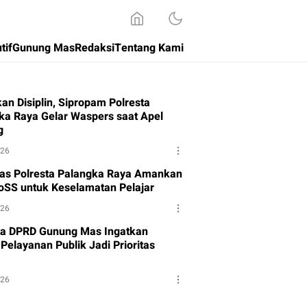
tif
Gunung Mas
Redaksi
Tentang Kami
an Disiplin, Sipropam Polresta
ka Raya Gelar Waspers saat Apel
g
026
tas Polresta Palangka Raya Amankan
oSS untuk Keselamatan Pelajar
026
a DPRD Gunung Mas Ingatkan
Pelayanan Publik Jadi Prioritas
026