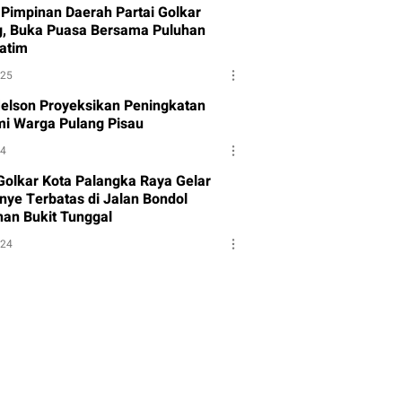
Pimpinan Daerah Partai Golkar
g, Buka Puasa Bersama Puluhan
atim
025
Melson Proyeksikan Peningkatan
i Warga Pulang Pisau
24
 Golkar Kota Palangka Raya Gelar
ye Terbatas di Jalan Bondol
han Bukit Tunggal
024