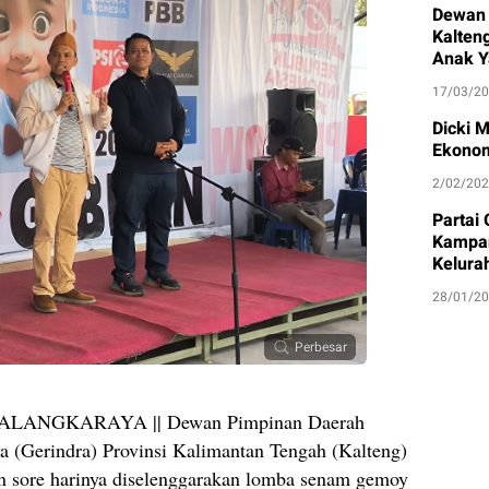
Dewan 
Kalten
Anak Y
17/03/2
Dicki 
Ekonom
2/02/20
Partai
Kampan
Kelura
28/01/2
Perbesar
ANGKARAYA || Dewan Pimpinan Daerah
a (Gerindra) Provinsi Kalimantan Tengah (Kalteng)
an sore harinya diselenggarakan lomba senam gemoy