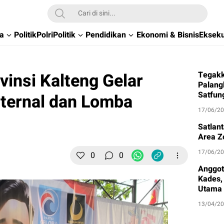
wa
Politik
Polri
Politik
Pendidikan
Ekonomi & Bisnis
Ekseku
vinsi Kalteng Gelar
Tegakk
Palang
Satfun
nternal dan Lomba
17/06/2
Satlan
Area Z
17/06/2
0
0
Anggot
Kades, 
Utama
13/04/2