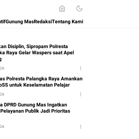
tif
Gunung Mas
Redaksi
Tentang Kami
an Disiplin, Sipropam Polresta
ka Raya Gelar Waspers saat Apel
g
026
tas Polresta Palangka Raya Amankan
oSS untuk Keselamatan Pelajar
026
a DPRD Gunung Mas Ingatkan
Pelayanan Publik Jadi Prioritas
026