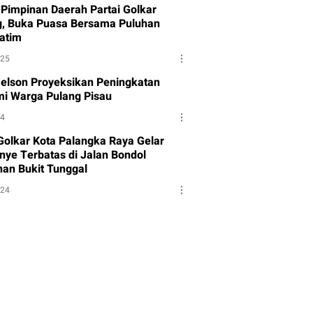
Pimpinan Daerah Partai Golkar
g, Buka Puasa Bersama Puluhan
atim
025
Melson Proyeksikan Peningkatan
i Warga Pulang Pisau
24
 Golkar Kota Palangka Raya Gelar
ye Terbatas di Jalan Bondol
han Bukit Tunggal
024