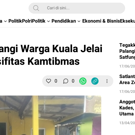
wa
Politik
Polri
Politik
Pendidikan
Ekonomi & Bisnis
Ekseku
angi Warga Kuala Jelai
Tegakk
Palang
Satfun
ifitas Kamtibmas
17/06/2
Satlan
0
0
Area Z
17/06/2
Anggot
Kades, 
Utama
13/04/2