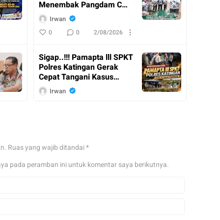
Menembak Pangdam Cup
Resmi Ditutup
Irwan
0
0
2/08/2026
Sigap..!!! Pamapta lll SPKT
Polres Katingan Gerak
Cepat Tangani Kasus
Penganiayaan
Irwan
0
0
2/08/2026
Kasdam XX II / Tambun
Bungai Dampingi
an.
Ruas yang wajib ditandai
*
Menkopolkam RI Kunker
ke Kalimantan Tengah
Irwan
aya pada peramban ini untuk komentar saya berikutnya.
0
0
31/07/2026
Pangdam XX II / TB Tinjau
Posko Karhutla Pusdalops