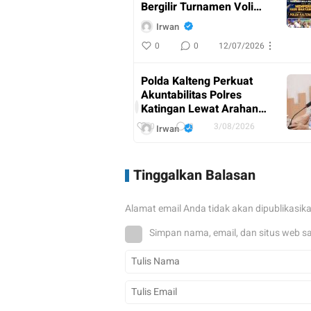
Bergilir Turnamen Voli
Kapolda Cup
Irwan
0
0
12/07/2026
AKBP
Dodik
Polda Kalteng Perkuat
Hartono
Akuntabilitas Polres
Pimpin
I
Katingan Lewat Arahan
Upacara
r
Irwasda
w
0
0
3/08/2026
Irwan
Purna
a
n
Bakti
0
0
9/07/2026
Kabag
Tinggalkan Balasan
Ren
Pj Sekda Kalteng
Polres
Resmikan Gedung
Katingan
Alamat email Anda tidak akan dipublikasik
Rehabilitasi Napza “Isen
Mulang Akademi”
Irwan
Simpan nama, email, dan situs web s
0
0
15/07/2026
Berawal dari Informasi
Warga, Pengedar Sabu di