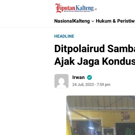
Liputan Kalteng
Akurat, Terpercaya & Independent
Nasional
Kalteng
Hukum & Peristi
HEADLINE
Ditpolairud Samb
Ajak Jaga Kondus
Irwan
24 Juli, 2023 - 7:59 pm