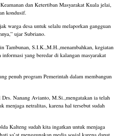
Keamanan dan Ketertiban Masyarakat Kuala jelai,
an kondusif.
jak warga desa untuk selalu melaporkan gangguan
nnya,” ujar Subriano.
din Tambunan, S.I.K.,M.H.,menambahkan, kegiatan
 informasi yang beredar di kalangan masyarakat
kung penuh program Pemerintah dalam membangun
ol Drs. Nanang Avianto, M.Si.,mengatakan ia telah
k menjaga netralitas, karena hal tersebut sudah
Polda Kalteng sudah kita ingatkan untuk menjaga
 hati sa’at menggunakan media sosial karena dapat