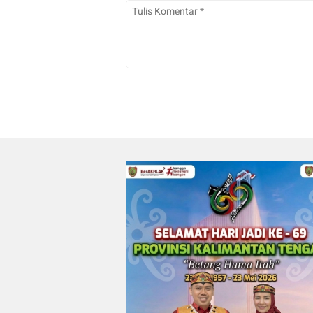
Pahandut Ditangkap Polisi
Irwan
0
0
13/07/2026