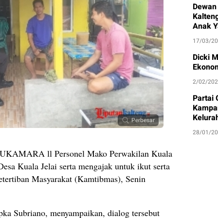
Dewan 
Kalten
Anak Y
17/03/2
Dicki 
Ekonom
2/02/20
Partai
Kampan
Kelura
Perbesar
28/01/2
MARA ll Personel Mako Perwakilan Kuala
sa Kuala Jelai serta mengajak untuk ikut serta
ertiban Masyarakat (Kamtibmas), Senin
pka Subriano, menyampaikan, dialog tersebut