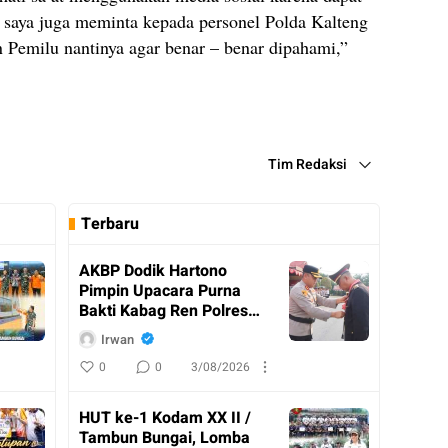
 saya juga meminta kepada personel Polda Kalteng
Pemilu nantinya agar benar – benar dipahami,”
Tim Redaksi
Terbaru
AKBP Dodik Hartono
Pimpin Upacara Purna
Bakti Kabag Ren Polres
Katingan
Irwan
0
0
3/08/2026
HUT ke-1 Kodam XX II /
Tambun Bungai, Lomba