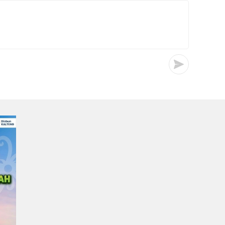
di Palangka Raya
Irwan
0
0
23/07/2026