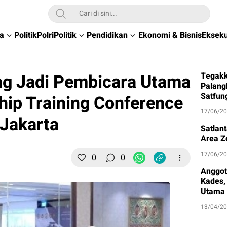
wa
Politik
Polri
Politik
Pendidikan
Ekonomi & Bisnis
Ekseku
ng Jadi Pembicara Utama
Tegakk
Palang
Satfun
ip Training Conference
17/06/2
 Jakarta
Satlan
Area Z
17/06/2
0
0
Anggot
Kades, 
Utama
13/04/2