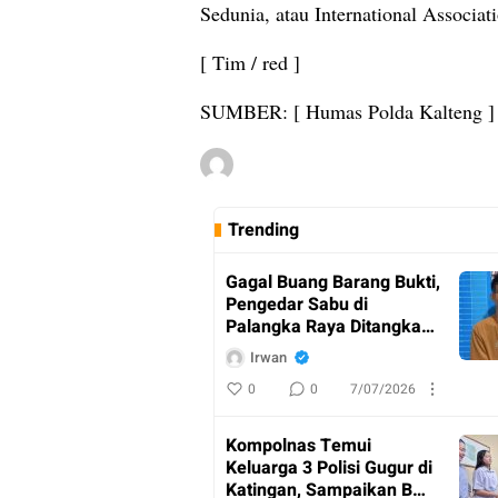
Sedunia, atau International Associa
[ Tim / red ]
SUMBER: [ Humas Polda Kalteng ]
Trending
Gagal Buang Barang Bukti,
Pengedar Sabu di
Palangka Raya Ditangkap
Polisi
Irwan
0
0
7/07/2026
Kompolnas Temui
Keluarga 3 Polisi Gugur di
Katingan, Sampaikan Bela