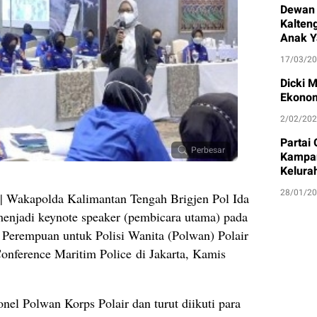
Dewan 
Kalten
Anak Y
17/03/2
Dicki 
Ekonom
2/02/20
Partai
Perbesar
Kampan
Kelura
28/01/2
| Wakapolda Kalimantan Tengah Brigjen Pol Ida
menjadi keynote speaker (pembicara utama) pada
Perempuan untuk Polisi Wanita (Polwan) Polair
onference Maritim Police di Jakarta, Kamis
onel Polwan Korps Polair dan turut diikuti para