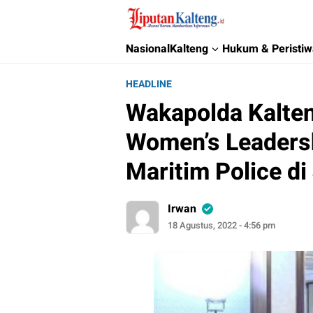
Liputan Kalteng
Akurat, Terpercaya & Independent
Nasional
Kalteng
Hukum & Peristi
HEADLINE
Wakapolda Kalte
Women’s Leadersh
Maritim Police di
Irwan
18 Agustus, 2022 - 4:56 pm