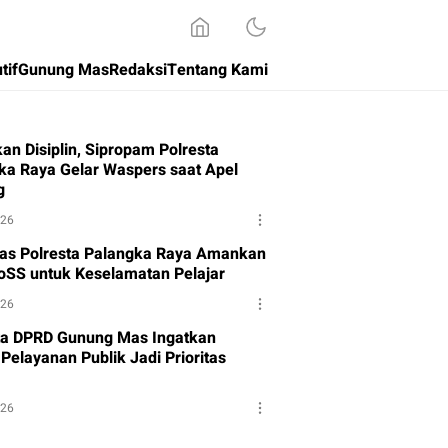
tif
Gunung Mas
Redaksi
Tentang Kami
an Disiplin, Sipropam Polresta
ka Raya Gelar Waspers saat Apel
g
026
tas Polresta Palangka Raya Amankan
oSS untuk Keselamatan Pelajar
026
a DPRD Gunung Mas Ingatkan
Pelayanan Publik Jadi Prioritas
026