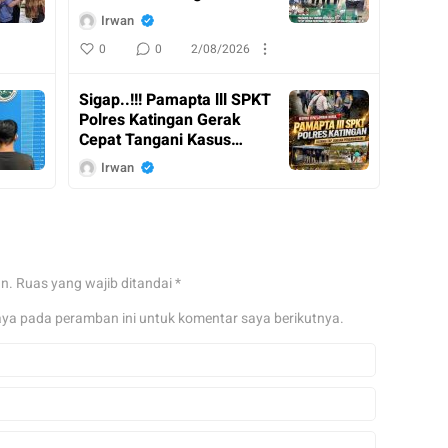
Resmi Ditutup
Irwan
0
0
2/08/2026
Sigap..!!! Pamapta lll SPKT
Polres Katingan Gerak
Cepat Tangani Kasus
Penganiayaan
Irwan
0
0
2/08/2026
Kasdam XX II / Tambun
Bungai Dampingi
an.
Ruas yang wajib ditandai
*
Menkopolkam RI Kunker
ke Kalimantan Tengah
Irwan
aya pada peramban ini untuk komentar saya berikutnya.
0
0
31/07/2026
Pangdam XX II / TB Tinjau
Posko Karhutla Pusdalops
di Palangka Raya