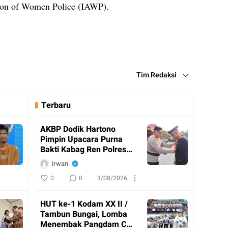
tion of Women Police (IAWP).
Tim Redaksi
Terbaru
AKBP Dodik Hartono
Pimpin Upacara Purna
Bakti Kabag Ren Polres
Katingan
Irwan
0
0
3/08/2026
HUT ke-1 Kodam XX II /
Tambun Bungai, Lomba
Menembak Pangdam Cup