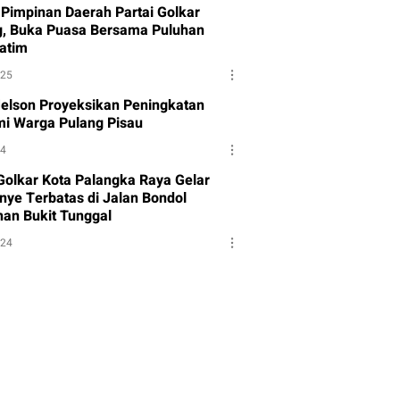
Pimpinan Daerah Partai Golkar
g, Buka Puasa Bersama Puluhan
atim
025
Melson Proyeksikan Peningkatan
i Warga Pulang Pisau
24
 Golkar Kota Palangka Raya Gelar
ye Terbatas di Jalan Bondol
han Bukit Tunggal
024