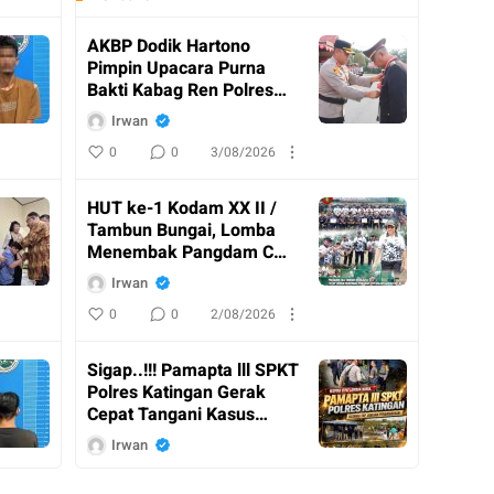
AKBP Dodik Hartono
Pimpin Upacara Purna
Bakti Kabag Ren Polres
Katingan
Irwan
0
0
3/08/2026
HUT ke-1 Kodam XX II /
Tambun Bungai, Lomba
Menembak Pangdam Cup
Resmi Ditutup
Irwan
0
0
2/08/2026
Sigap..!!! Pamapta lll SPKT
Polres Katingan Gerak
Cepat Tangani Kasus
Penganiayaan
Irwan
0
0
2/08/2026