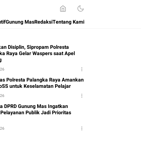
tif
Gunung Mas
Redaksi
Tentang Kami
an Disiplin, Sipropam Polresta
ka Raya Gelar Waspers saat Apel
g
026
tas Polresta Palangka Raya Amankan
oSS untuk Keselamatan Pelajar
026
a DPRD Gunung Mas Ingatkan
Pelayanan Publik Jadi Prioritas
026