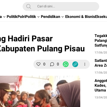
wa
Politik
Polri
Politik
Pendidikan
Ekonomi & Bisnis
Ekseku
g Hadiri Pasar
Tegakk
Palang
Satfun
Kabupaten Pulang Pisau
17/06/2
Satlan
0
0
Area Z
17/06/2
Anggot
Kades, 
Utama
13/04/2