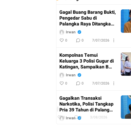
Gagal Buang Barang Bukti,
Pengedar Sabu di
Palangka Raya Ditangkap
Polisi
Irwan
0
0
7/07/2026
Kompolnas Temui
Keluarga 3 Polisi Gugur di
Katingan, Sampaikan Bela
Sungkawa
Irwan
0
0
7/07/2026
AKBP
Dodik
Gagalkan Transaksi
Hartono
Narkotika, Polisi Tangkap
Pimpin
I
Pria 39 Tahun di Palangka
Upacara
r
Raya
w
0
0
3/08/2026
Irwan
Purna
a
n
Bakti
0
0
7/07/2026