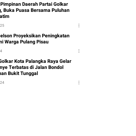
Pimpinan Daerah Partai Golkar
g, Buka Puasa Bersama Puluhan
atim
025
Melson Proyeksikan Peningkatan
i Warga Pulang Pisau
24
 Golkar Kota Palangka Raya Gelar
ye Terbatas di Jalan Bondol
han Bukit Tunggal
024