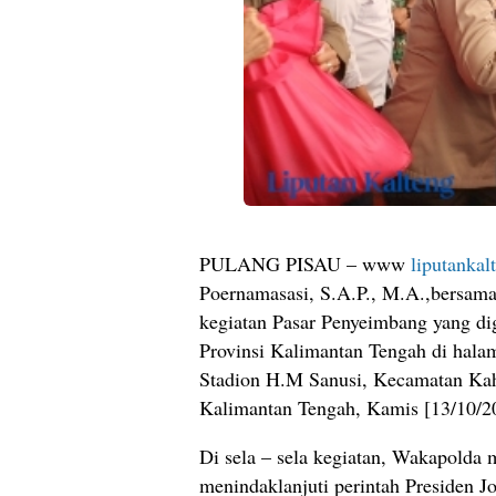
PULANG PISAU – www
liputankal
Poernamasasi, S.A.P., M.A.,bersam
kegiatan Pasar Penyeimbang yang di
Provinsi Kalimantan Tengah di halam
Stadion H.M Sanusi, Kecamatan Kaha
Kalimantan Tengah, Kamis [13/10/20
Di sela – sela kegiatan, Wakapolda
menindaklanjuti perintah Presiden J