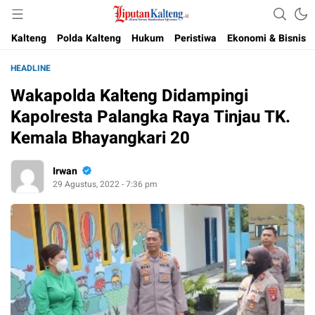
Akurat, Terpercaya & Independent
Liputan Kalteng
Kalteng
Polda Kalteng
Hukum
Peristiwa
Ekonomi & Bisnis
HEADLINE
Wakapolda Kalteng Didampingi
Kapolresta Palangka Raya Tinjau TK.
Kemala Bhayangkari 20
Irwan
29 Agustus, 2022 - 7:36 pm