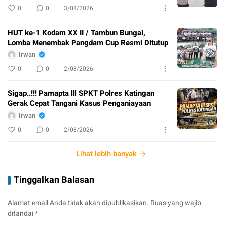
0
0
3/08/2026
HUT ke-1 Kodam XX II / Tambun Bungai,
Lomba Menembak Pangdam Cup Resmi Ditutup
Irwan
0
0
2/08/2026
Sigap..!!! Pamapta lll SPKT Polres Katingan
Gerak Cepat Tangani Kasus Penganiayaan
Irwan
0
0
2/08/2026
Lihat lebih banyak
Tinggalkan Balasan
Alamat email Anda tidak akan dipublikasikan.
Ruas yang wajib
ditandai
*