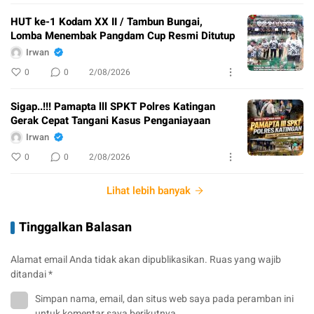
HUT ke-1 Kodam XX II / Tambun Bungai,
Lomba Menembak Pangdam Cup Resmi Ditutup
Irwan
0
0
2/08/2026
Sigap..!!! Pamapta lll SPKT Polres Katingan
Gerak Cepat Tangani Kasus Penganiayaan
Irwan
0
0
2/08/2026
Lihat lebih banyak
Tinggalkan Balasan
Alamat email Anda tidak akan dipublikasikan.
Ruas yang wajib
ditandai
*
Simpan nama, email, dan situs web saya pada peramban ini
untuk komentar saya berikutnya.