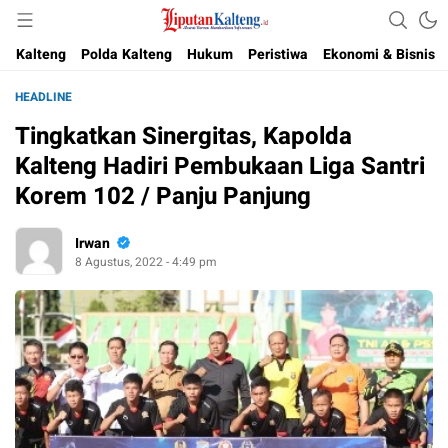
Akurat, Terpercaya & Independent
Liputan Kalteng
Kalteng
Polda Kalteng
Hukum
Peristiwa
Ekonomi & Bisnis
HEADLINE
Tingkatkan Sinergitas, Kapolda
Kalteng Hadiri Pembukaan Liga Santri
Korem 102 / Panju Panjung
Irwan
8 Agustus, 2022 - 4:49 pm