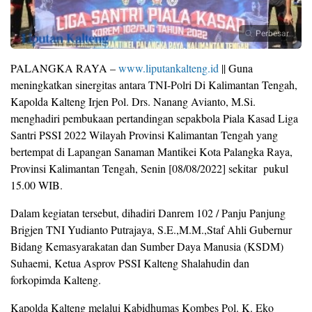
Perbesar
PALANGKA RAYA –
www.liputankalteng.id
|| Guna
meningkatkan sinergitas antara TNI-Polri Di Kalimantan Tengah,
Kapolda Kalteng Irjen Pol. Drs. Nanang Avianto, M.Si.
menghadiri pembukaan pertandingan sepakbola Piala Kasad Liga
Santri PSSI 2022 Wilayah Provinsi Kalimantan Tengah yang
bertempat di Lapangan Sanaman Mantikei Kota Palangka Raya,
Provinsi Kalimantan Tengah, Senin [08/08/2022] sekitar pukul
15.00 WIB.
Dalam kegiatan tersebut, dihadiri Danrem 102 / Panju Panjung
Brigjen TNI Yudianto Putrajaya, S.E.,M.M.,Staf Ahli Gubernur
Bidang Kemasyarakatan dan Sumber Daya Manusia (KSDM)
Suhaemi, Ketua Asprov PSSI Kalteng Shalahudin dan
forkopimda Kalteng.
Kapolda Kalteng melalui Kabidhumas Kombes Pol. K. Eko