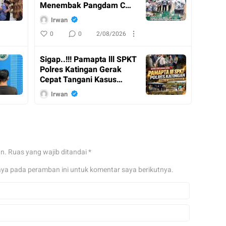
Menembak Pangdam Cup
Resmi Ditutup
Irwan
0
0
2/08/2026
Sigap..!!! Pamapta lll SPKT
Polres Katingan Gerak
Cepat Tangani Kasus
Penganiayaan
Irwan
0
0
2/08/2026
Kasdam XX II / Tambun
Bungai Dampingi
an.
Ruas yang wajib ditandai
*
Menkopolkam RI Kunker
ke Kalimantan Tengah
Irwan
aya pada peramban ini untuk komentar saya berikutnya.
0
0
31/07/2026
Pangdam XX II / TB Tinjau
Posko Karhutla Pusdalops