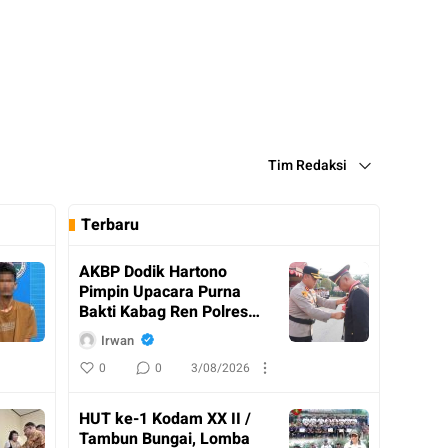
Tim Redaksi
Terbaru
AKBP Dodik Hartono
Pimpin Upacara Purna
Bakti Kabag Ren Polres
Katingan
Irwan
0
0
3/08/2026
HUT ke-1 Kodam XX II /
Tambun Bungai, Lomba