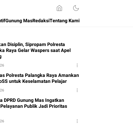
tif
Gunung Mas
Redaksi
Tentang Kami
an Disiplin, Sipropam Polresta
ka Raya Gelar Waspers saat Apel
g
026
tas Polresta Palangka Raya Amankan
oSS untuk Keselamatan Pelajar
026
a DPRD Gunung Mas Ingatkan
Pelayanan Publik Jadi Prioritas
026