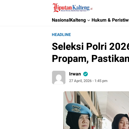
Liputan Kalteng
Akurat, Terpercaya & Independent
Nasional
Kalteng
Hukum & Peristi
HEADLINE
Seleksi Polri 202
Propam, Pastikan
Irwan
27 April, 2026 - 1:45 pm