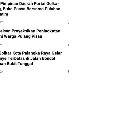
Pimpinan Daerah Partai Golkar
g, Buka Puasa Bersama Puluhan
atim
025
Melson Proyeksikan Peningkatan
i Warga Pulang Pisau
24
 Golkar Kota Palangka Raya Gelar
ye Terbatas di Jalan Bondol
han Bukit Tunggal
024