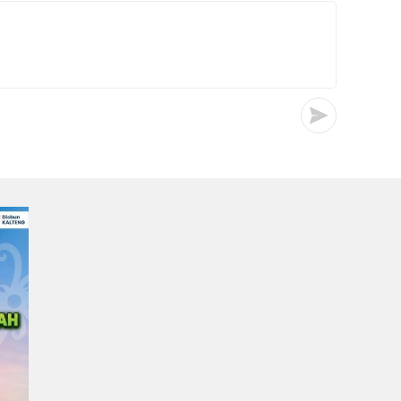
di Palangka Raya
Irwan
0
0
23/07/2026