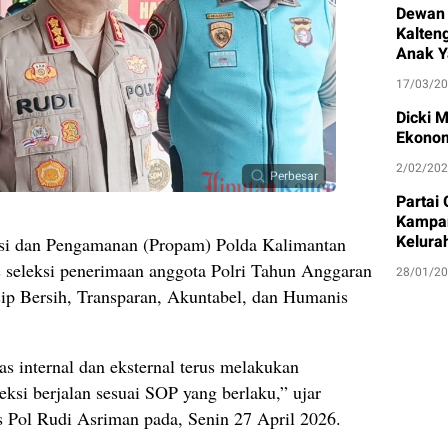
Dewan 
Kalten
Anak Y
17/03/2
Dicki 
Ekonom
2/02/20
Perbesar
Partai
Kampan
Kelura
 dan Pengamanan (Propam) Polda Kalimantan
 seleksi penerimaan anggota Polri Tahun Anggaran
28/01/2
nsip Bersih, Transparan, Akuntabel, dan Humanis
 internal dan eksternal terus melakukan
eksi berjalan sesuai SOP yang berlaku,” ujar
Pol Rudi Asriman pada, Senin 27 April 2026.