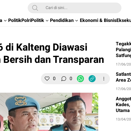
wa
Politik
Polri
Politik
Pendidikan
Ekonomi & Bisnis
Ekseku
6 di Kalteng Diawasi
Tegakk
Palang
Satfun
 Bersih dan Transparan
17/06/2
Satlan
0
0
Area Z
17/06/2
Anggot
Kades, 
Utama
13/04/2