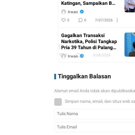
Katingan, Sampaikan Bela
Sungkawa
Irwan
0
0
7/07/2026
AKBP
Dodik
Gagalkan Transaksi
Hartono
Narkotika, Polisi Tangkap
Pimpin
I
Pria 39 Tahun di Palangka
Upacara
r
Raya
w
0
0
3/08/2026
Irwan
Purna
a
n
Bakti
0
0
7/07/2026
Kabag
Tinggalkan Balasan
Ren
Gubernur Kalteng dan
Polres
Kapolda Serahkan Piala
Katingan
Alamat email Anda tidak akan dipublikasik
Bergilir Turnamen Voli
Kapolda Cup
Irwan
Simpan nama, email, dan situs web s
0
0
12/07/2026
Pangdam XX II / TB Tinjau
Posko Karhutla Pusdalops