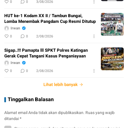
0
0
3/08/2026
HUT ke-1 Kodam XX II / Tambun Bungai,
Lomba Menembak Pangdam Cup Resmi Ditutup
Irwan
0
0
2/08/2026
Sigap..!!! Pamapta lll SPKT Polres Katingan
Gerak Cepat Tangani Kasus Penganiayaan
Irwan
0
0
2/08/2026
Lihat lebih banyak
Tinggalkan Balasan
Alamat email Anda tidak akan dipublikasikan.
Ruas yang wajib
ditandai
*