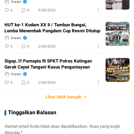
Irwan
0
0
3/08/2026
HUT ke-1 Kodam XX II / Tambun Bungai,
Lomba Menembak Pangdam Cup Resmi Ditutup
Irwan
0
0
2/08/2026
Sigap..!!! Pamapta lll SPKT Polres Katingan
Gerak Cepat Tangani Kasus Penganiayaan
Irwan
0
0
2/08/2026
Lihat lebih banyak
Tinggalkan Balasan
Alamat email Anda tidak akan dipublikasikan.
Ruas yang wajib
ditandai
*