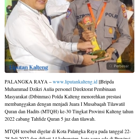
Perbesar
PALANGKA RAYA –
www.liputankalteng.id
||Bripda
Muhammad Dzikri Aulia personel Direktorat Pembinaan
Masyarakat (Dtbinmas) Polda Kalteng menorehkan prestasi
membanggakan dengan menjadi Juara I Musabaqah Tilawatil
Quran dan Hadits (MTQH) ke-30 Tingkat Provinsi Kalteng tahun
2022 cabang Tahfidz Quran 5 juz dan tilawah.
MTQH tersebut digelar di Kota Palangka Raya pada tanggal 22-
28 Juli 2022 dan diikuti 14 kabupaten, kota yang ada di Provinsi