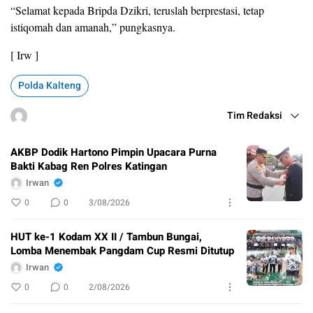
“Selamat kepada Bripda Dzikri, teruslah berprestasi, tetap
istiqomah dan amanah,” pungkasnya.
[ Irw ]
Polda Kalteng
Tim Redaksi
AKBP Dodik Hartono Pimpin Upacara Purna
Bakti Kabag Ren Polres Katingan
Irwan
0
0
3/08/2026
HUT ke-1 Kodam XX II / Tambun Bungai,
Lomba Menembak Pangdam Cup Resmi Ditutup
Irwan
0
0
2/08/2026