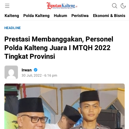
Akurat, Terpercaya & Independent
Liputan Kalteng
Kalteng
Polda Kalteng
Hukum
Peristiwa
Ekonomi & Bisnis
HEADLINE
Prestasi Membanggakan, Personel
Polda Kalteng Juara I MTQH 2022
Tingkat Provinsi
Irwan
30 Juli, 2022 - 6:16 pm