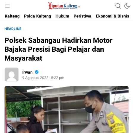
Akurat, Terpercaya & Independent
Liputan Kalteng
Kalteng
Polda Kalteng
Hukum
Peristiwa
Ekonomi & Bisnis
HEADLINE
Polsek Sabangau Hadirkan Motor
Bajaka Presisi Bagi Pelajar dan
Masyarakat
Irwan
9 Agustus, 2022 - 5:22 pm