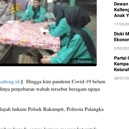
Dewan 
Kalten
Anak Y
17/03/2
Dicki 
Ekonom
2/02/20
Partai
Perbesar
Kampan
Kelura
28/01/2
alteng.id
|| Hingga kini pandemi Covid-19 belum
adinya penyebaran wabah tersebut beragam upaya
wilayah hukum Polsek Rakumpit, Polresta Palangka
imbau kepada semua lapisan masyarakat untuk