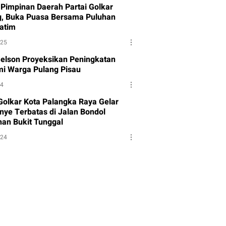
Pimpinan Daerah Partai Golkar
g, Buka Puasa Bersama Puluhan
atim
025
Melson Proyeksikan Peningkatan
i Warga Pulang Pisau
24
 Golkar Kota Palangka Raya Gelar
ye Terbatas di Jalan Bondol
han Bukit Tunggal
024