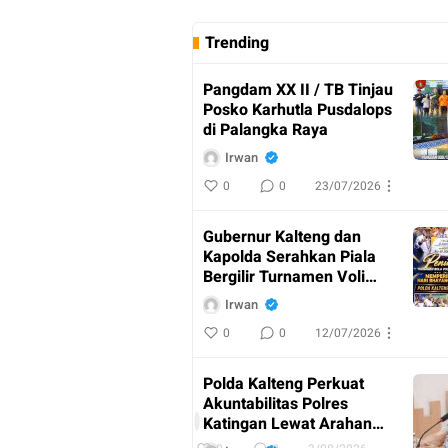
Trending
Pangdam XX II / TB Tinjau
Posko Karhutla Pusdalops
di Palangka Raya
Irwan
0
0
23/07/2026
Gubernur Kalteng dan
Kapolda Serahkan Piala
Bergilir Turnamen Voli
Kapolda Cup
Irwan
0
0
12/07/2026
AKBP
Dodik
Polda Kalteng Perkuat
Hartono
Akuntabilitas Polres
Pimpin
I
Katingan Lewat Arahan
Upacara
r
Irwasda
w