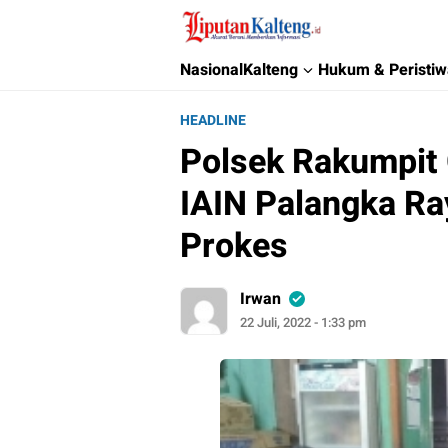
Liputan Kalteng
Akurat, Terpercaya & Independent
Nasional
Kalteng
Hukum & Peristi
HEADLINE
Polsek Rakumpit
IAIN Palangka Ra
Prokes
Irwan
22 Juli, 2022 - 1:33 pm