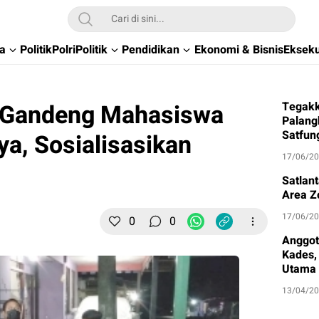
wa
Politik
Polri
Politik
Pendidikan
Ekonomi & Bisnis
Ekseku
 Gandeng Mahasiswa
Tegakk
Palang
Satfun
ya, Sosialisasikan
17/06/2
Satlan
Area Z
17/06/2
0
0
Anggot
Kades, 
Utama
13/04/2