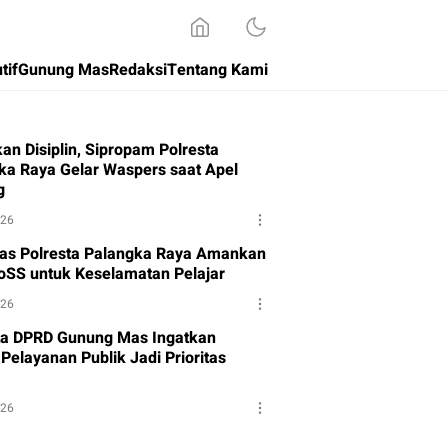
tif
Gunung Mas
Redaksi
Tentang Kami
an Disiplin, Sipropam Polresta
ka Raya Gelar Waspers saat Apel
g
026
tas Polresta Palangka Raya Amankan
oSS untuk Keselamatan Pelajar
026
a DPRD Gunung Mas Ingatkan
Pelayanan Publik Jadi Prioritas
026