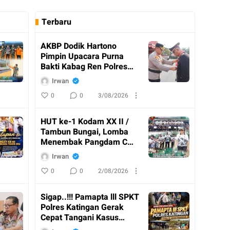
Terbaru
AKBP Dodik Hartono
Pimpin Upacara Purna
Bakti Kabag Ren Polres
Katingan
Irwan
0
0
3/08/2026
HUT ke-1 Kodam XX II /
Tambun Bungai, Lomba
Menembak Pangdam Cup
Resmi Ditutup
Irwan
0
0
2/08/2026
Sigap..!!! Pamapta lll SPKT
Polres Katingan Gerak
Cepat Tangani Kasus
Penganiayaan