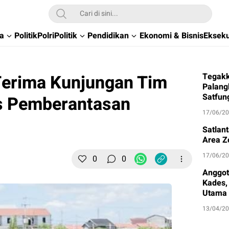
wa
Politik
Polri
Politik
Pendidikan
Ekonomi & Bisnis
Ekseku
Terima Kunjungan Tim
Tegakk
Palang
Satfun
s Pemberantasan
17/06/2
Satlan
Area Z
17/06/2
0
0
Anggot
Kades, 
Utama
13/04/2