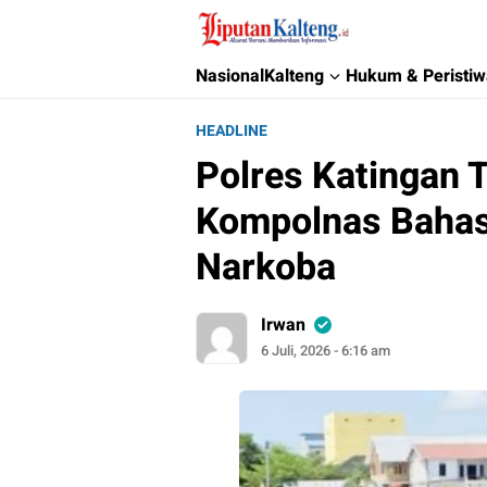
Liputan Kalteng
Akurat, Terpercaya & Independent
Nasional
Kalteng
Hukum & Peristi
HEADLINE
Polres Katingan 
Kompolnas Baha
Narkoba
Irwan
6 Juli, 2026 - 6:16 am