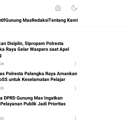
tif
Gunung Mas
Redaksi
Tentang Kami
an Disiplin, Sipropam Polresta
ka Raya Gelar Waspers saat Apel
g
026
tas Polresta Palangka Raya Amankan
oSS untuk Keselamatan Pelajar
026
a DPRD Gunung Mas Ingatkan
Pelayanan Publik Jadi Prioritas
026