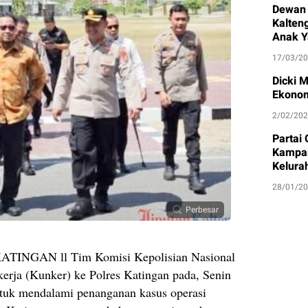
Dewan 
Kalten
Anak Y
17/03/2
Dicki 
Ekonom
2/02/20
Partai
Kampan
Kelura
28/01/2
Perbesar
NGAN ll Tim Komisi Kepolisian Nasional
rja (Kunker) ke Polres Katingan pada, Senin
ntuk mendalami penanganan kasus operasi