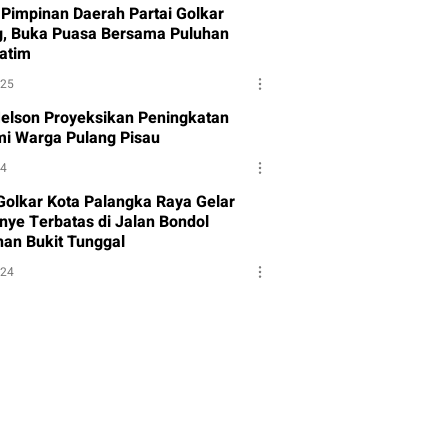
Pimpinan Daerah Partai Golkar
g, Buka Puasa Bersama Puluhan
atim
025
Melson Proyeksikan Peningkatan
i Warga Pulang Pisau
24
 Golkar Kota Palangka Raya Gelar
ye Terbatas di Jalan Bondol
han Bukit Tunggal
024