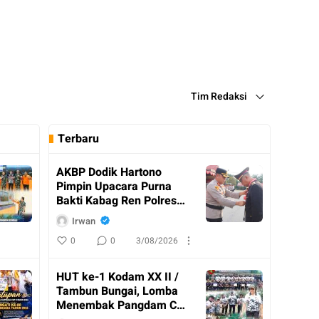
Tim Redaksi
Terbaru
AKBP Dodik Hartono
Pimpin Upacara Purna
Bakti Kabag Ren Polres
Katingan
Irwan
0
0
3/08/2026
HUT ke-1 Kodam XX II /
Tambun Bungai, Lomba
Menembak Pangdam Cup