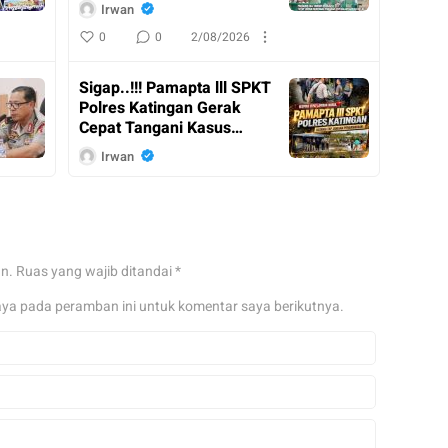
Resmi Ditutup
Irwan
0
0
2/08/2026
Sigap..!!! Pamapta lll SPKT
Polres Katingan Gerak
Cepat Tangani Kasus
Penganiayaan
Irwan
0
0
2/08/2026
Kasdam XX II / Tambun
Bungai Dampingi
an.
Ruas yang wajib ditandai
*
Menkopolkam RI Kunker
ke Kalimantan Tengah
Irwan
aya pada peramban ini untuk komentar saya berikutnya.
0
0
31/07/2026
Pangdam XX II / TB Tinjau
Posko Karhutla Pusdalops
di Palangka Raya