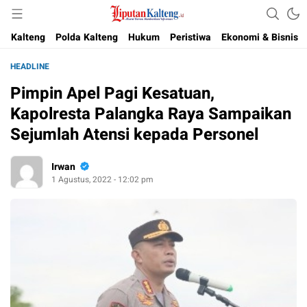
Akurat, Terpercaya & Independent
Liputan Kalteng
Kalteng
Polda Kalteng
Hukum
Peristiwa
Ekonomi & Bisnis
HEADLINE
Pimpin Apel Pagi Kesatuan,
Kapolresta Palangka Raya Sampaikan
Sejumlah Atensi kepada Personel
Irwan
1 Agustus, 2022 - 12:02 pm