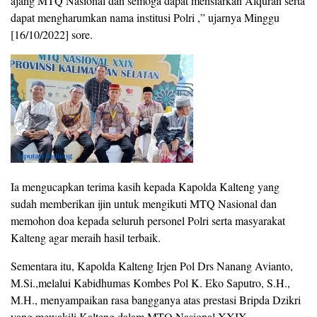
ajang MTQ Nasional dan semoga dapat mensiarkan Alquran serta
dapat mengharumkan nama institusi Polri ,” ujarnya Minggu
[16/10/2022] sore.
Ia mengucapkan terima kasih kepada Kapolda Kalteng yang
sudah memberikan ijin untuk mengikuti MTQ Nasional dan
memohon doa kepada seluruh personel Polri serta masyarakat
Kalteng agar meraih hasil terbaik.
Sementara itu, Kapolda Kalteng Irjen Pol Drs Nanang Avianto,
M.Si.,melalui Kabidhumas Kombes Pol K. Eko Saputro, S.H.,
M.H., menyampaikan rasa bangganya atas prestasi Bripda Dzikri
yang mewakili Kalteng dalam MTQ Nasional XXIX.