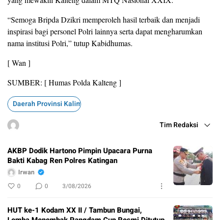
“Semoga Bripda Dzikri memperoleh hasil terbaik dan menjadi
inspirasi bagi personel Polri lainnya serta dapat mengharumkan
nama institusi Polri,” tutup Kabidhumas.
[ Wan ]
SUMBER: [ Humas Polda Kalteng ]
Daerah Provinsi Kalimantan Selatan
Tim Redaksi
AKBP Dodik Hartono Pimpin Upacara Purna
Bakti Kabag Ren Polres Katingan
Irwan
0
0
3/08/2026
HUT ke-1 Kodam XX II / Tambun Bungai,
Lomba Menembak Pangdam Cup Resmi Ditutup