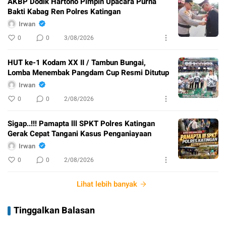
AKBP Dodik Hartono Pimpin Upacara Purna
Bakti Kabag Ren Polres Katingan
Irwan
0
0
3/08/2026
HUT ke-1 Kodam XX II / Tambun Bungai,
Lomba Menembak Pangdam Cup Resmi Ditutup
Irwan
0
0
2/08/2026
Sigap..!!! Pamapta lll SPKT Polres Katingan
Gerak Cepat Tangani Kasus Penganiayaan
Irwan
0
0
2/08/2026
Lihat lebih banyak
Tinggalkan Balasan