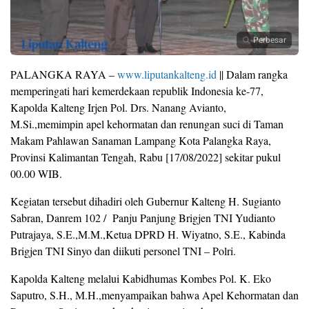
Perbesar
PALANGKA RAYA –
www.liputankalteng.id
|| Dalam rangka
memperingati hari kemerdekaan republik Indonesia ke-77,
Kapolda Kalteng Irjen Pol. Drs. Nanang Avianto,
M.Si.,memimpin apel kehormatan dan renungan suci di Taman
Makam Pahlawan Sanaman Lampang Kota Palangka Raya,
Provinsi Kalimantan Tengah, Rabu [17/08/2022] sekitar pukul
00.00 WIB.
Kegiatan tersebut dihadiri oleh Gubernur Kalteng H. Sugianto
Sabran, Danrem 102 / Panju Panjung Brigjen TNI Yudianto
Putrajaya, S.E.,M.M.,Ketua DPRD H. Wiyatno, S.E., Kabinda
Brigjen TNI Sinyo dan diikuti personel TNI – Polri.
Kapolda Kalteng melalui Kabidhumas Kombes Pol. K. Eko
Saputro, S.H., M.H.,menyampaikan bahwa Apel Kehormatan dan