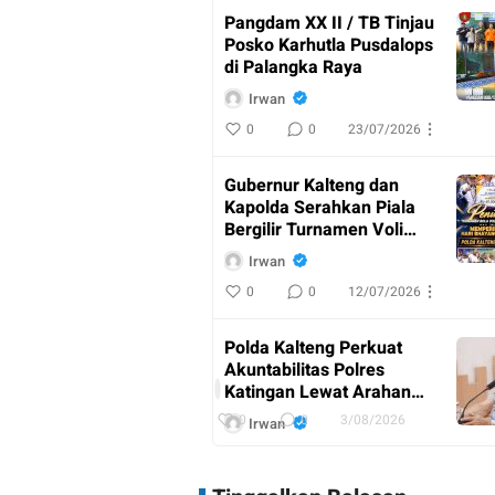
Pangdam XX II / TB Tinjau
Posko Karhutla Pusdalops
di Palangka Raya
Irwan
0
0
23/07/2026
Gubernur Kalteng dan
Kapolda Serahkan Piala
Bergilir Turnamen Voli
Kapolda Cup
Irwan
0
0
12/07/2026
AKBP
Dodik
Polda Kalteng Perkuat
Hartono
Akuntabilitas Polres
Pimpin
I
Katingan Lewat Arahan
Upacara
r
Irwasda
w
0
0
3/08/2026
Irwan
Purna
a
n
Bakti
0
0
9/07/2026
Kabag