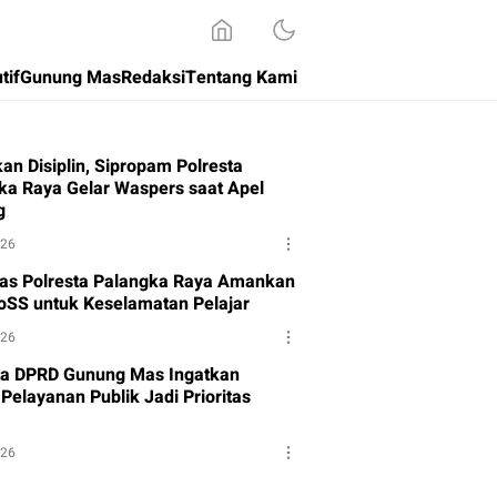
tif
Gunung Mas
Redaksi
Tentang Kami
an Disiplin, Sipropam Polresta
ka Raya Gelar Waspers saat Apel
g
026
tas Polresta Palangka Raya Amankan
oSS untuk Keselamatan Pelajar
026
a DPRD Gunung Mas Ingatkan
Pelayanan Publik Jadi Prioritas
026