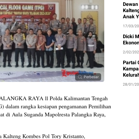
Dewan 
Kalten
Anak Y
17/03/2
Dicki 
Ekonom
2/02/20
Partai
Kampan
Kelura
Perbesar
28/01/2
ANGKA RAYA ll Polda Kalimantan Tengah
G) dalam rangka kesiapan pengamanan Pemilihan
at di Aula Suganda Mapolresta Palangka Raya,
a Kalteng Kombes Pol Tory Kristanto,