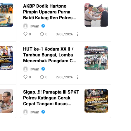
AKBP Dodik Hartono
Pimpin Upacara Purna
Bakti Kabag Ren Polres
Katingan
Irwan
0
0
3/08/2026
HUT ke-1 Kodam XX II /
Tambun Bungai, Lomba
Menembak Pangdam Cup
Resmi Ditutup
Irwan
0
0
2/08/2026
Sigap..!!! Pamapta lll SPKT
Polres Katingan Gerak
Cepat Tangani Kasus
Penganiayaan
Irwan
0
0
2/08/2026