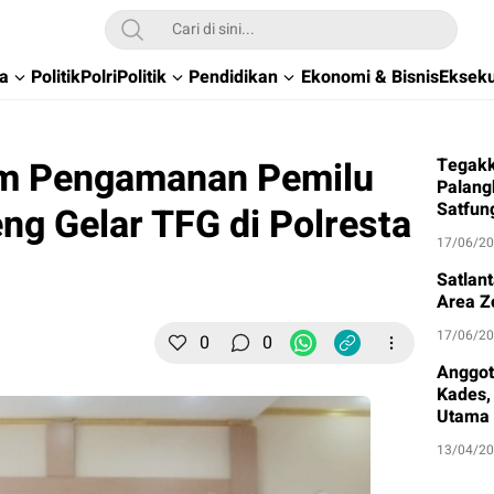
wa
Politik
Polri
Politik
Pendidikan
Ekonomi & Bisnis
Ekseku
m Pengamanan Pemilu
Tegakk
Palang
Satfun
ng Gelar TFG di Polresta
17/06/2
Satlan
Area Z
17/06/2
0
0
Anggot
Kades, 
Utama
13/04/2