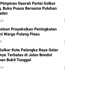
Pimpinan Daerah Partai Golkar
g, Buka Puasa Bersama Puluhan
atim
025
Melson Proyeksikan Peningkatan
i Warga Pulang Pisau
24
 Golkar Kota Palangka Raya Gelar
ye Terbatas di Jalan Bondol
han Bukit Tunggal
024