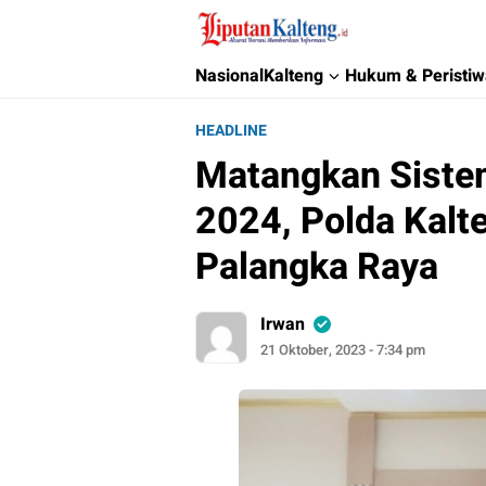
Liputan Kalteng
Akurat, Terpercaya & Independent
Nasional
Kalteng
Hukum & Peristi
HEADLINE
Matangkan Siste
2024, Polda Kalte
Palangka Raya
Irwan
21 Oktober, 2023 - 7:34 pm