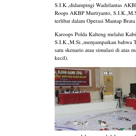
S.I.K.,didampingi Wadirlantas AKB
Roops AKBP Murtiyanto, S.I.K.,M.Si.
terlibat dalam Operasi Mantap Brat
Karoops Polda Kalteng melalui Kab
S.I.K.,M.Si.,menyampaikan bahwa T
satu skenario atau simulasi di atas m
kecil).