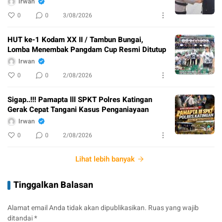
Irwan
0
0
3/08/2026
HUT ke-1 Kodam XX II / Tambun Bungai,
Lomba Menembak Pangdam Cup Resmi Ditutup
Irwan
0
0
2/08/2026
Sigap..!!! Pamapta lll SPKT Polres Katingan
Gerak Cepat Tangani Kasus Penganiayaan
Irwan
0
0
2/08/2026
Lihat lebih banyak
Tinggalkan Balasan
Alamat email Anda tidak akan dipublikasikan.
Ruas yang wajib
ditandai
*