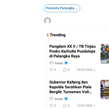
Polresta Palangka Raya
Trending
Pangdam XX II / TB Tinjau
Posko Karhutla Pusdalops
di Palangka Raya
Irwan
0
0
23/07/2026
Gubernur Kalteng dan
Kapolda Serahkan Piala
Bergilir Turnamen Voli
Kapolda Cup
Irwan
0
0
12/07/2026