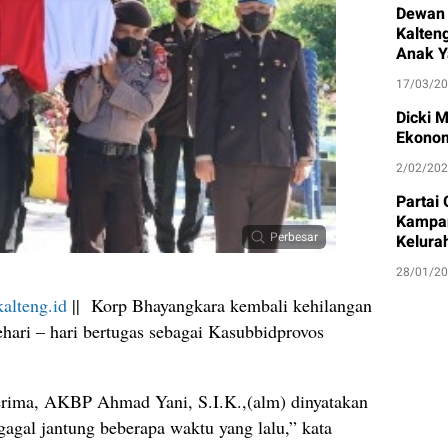
Dewan 
Kalten
Anak Y
17/03/2
Dicki 
Ekonom
2/02/20
Partai
Kampan
Perbesar
Kelura
28/01/2
alteng.id
|| Korp Bhayangkara kembali kehilangan
ehari – hari bertugas sebagai Kasubbidprovos
erima, AKBP Ahmad Yani, S.I.K.,(alm) dinyatakan
agal jantung beberapa waktu yang lalu,” kata