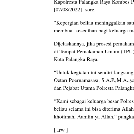
Kapolresta Palangka Raya Kombes P
[07/08/2022] sore.
“Kepergian beliau meninggalkan satu 
membuat kesedihan bagi keluarga ma
Dijelaskannya, jika prosesi pemaka
di Tempat Pemakaman Umum (TPU) Is
Kota Palangka Raya.
“Untuk kegiatan ini sendiri langsun
Oetari Poernamasasi, S.A.P.,M.A.,y
dan Pejabat Utama Polresta Palangka
“Kami sebagai keluarga besar Polre
beliau selama ini bisa diterima All
khotimah, Aamiin ya Allah,” pungka
[ Irw ]