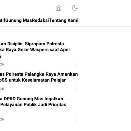
tif
Gunung Mas
Redaksi
Tentang Kami
an Disiplin, Sipropam Polresta
ka Raya Gelar Waspers saat Apel
g
026
tas Polresta Palangka Raya Amankan
oSS untuk Keselamatan Pelajar
026
a DPRD Gunung Mas Ingatkan
Pelayanan Publik Jadi Prioritas
026