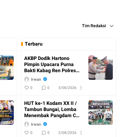
Tim Redaksi
Terbaru
AKBP Dodik Hartono
Pimpin Upacara Purna
Bakti Kabag Ren Polres
Katingan
Irwan
0
0
3/08/2026
HUT ke-1 Kodam XX II /
Tambun Bungai, Lomba
Menembak Pangdam Cup
Resmi Ditutup
Irwan
0
0
2/08/2026