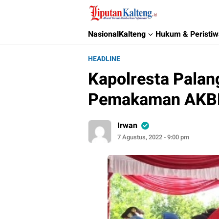
Liputan Kalteng
Akurat, Terpercaya & Independent
Nasional
Kalteng
Hukum & Peristi
HEADLINE
Kapolresta Palan
Pemakaman AKBP 
Irwan
7 Agustus, 2022 - 9:00 pm