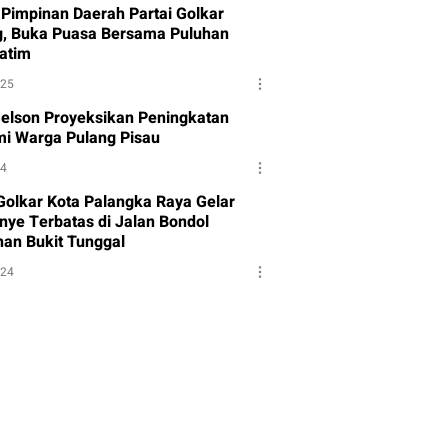
Pimpinan Daerah Partai Golkar
g, Buka Puasa Bersama Puluhan
atim
025
Melson Proyeksikan Peningkatan
i Warga Pulang Pisau
24
 Golkar Kota Palangka Raya Gelar
ye Terbatas di Jalan Bondol
han Bukit Tunggal
024