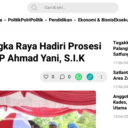
wa
Politik
Polri
Politik
Pendidikan
Ekonomi & Bisnis
Ekseku
gka Raya Hadiri Prosesi
Tegakk
Palang
Satfun
Ahmad Yani, S.I.K
17/06/2
Satlan
0
0
Area Z
17/06/2
Anggot
Kades, 
Utama
13/04/2