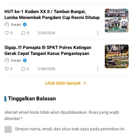
HUT ke-1 Kodam XX II / Tambun Bungai,
Lomba Menembak Pangdam Cup Resmi Ditutup
Irwan
0
0
2/08/2026
Sigap..!!! Pamapta lll SPKT Polres Katingan
Gerak Cepat Tangani Kasus Penganiayaan
Irwan
0
0
2/08/2026
Lihat lebih banyak
Tinggalkan Balasan
Alamat email Anda tidak akan dipublikasikan.
Ruas yang wajib
ditandai
*
Simpan nama, email, dan situs web saya pada peramban ini