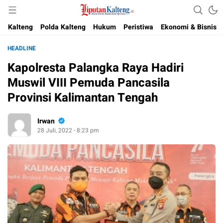
Akurat, Terpercaya & Independent
Liputan Kalteng
Kalteng
Polda Kalteng
Hukum
Peristiwa
Ekonomi & Bisnis
HEADLINE
Kapolresta Palangka Raya Hadiri
Muswil VIII Pemuda Pancasila
Provinsi Kalimantan Tengah
Irwan
28 Juli, 2022 - 8:23 pm