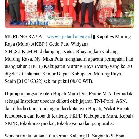
Perbesar
MURUNG RAYA –
www.liputankalteng.id
|| Kapolres Murung
Raya (Mura) AKBP I Gede Putu Widyana,
S.H.,S.I.K.,M.H.,didampingi Ketua Bhayangkari Cabang
Murung Raya, Ny. Mika Putu menghadiri upacara peringatan hari
ulang tahun (HUT) Kabupaten Murung Raya (Mura) yang ke-20
digelar di halaman Kantor Bupati Kabupaten Murung Raya,
Senin [01/08/2022] sekitar pukul 08.00 WIB.
Dipimpin langsung oleh Bupati Mura Drs. Perdie M.A.,bertindak
sebagai Inspektur upacara diikuti oleh jajaran TNI-Polri, ASN,
dan dihadiri tamu undangan dari kalangan Bupati, Wakil Bupati
Kabupaten dan Kota di Kalteng, FKPD Kabupaten Mura, Kepala
SKPD, tokoh masyarakat, tokoh agama dan pengusaha.
Sementara itu, amanat Gubernur Kalteng H. Sugianto Sabran