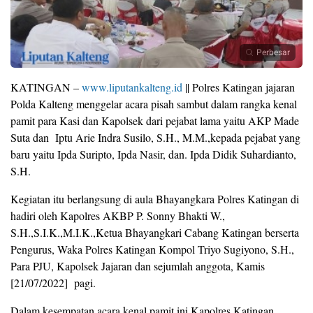
Perbesar
KATINGAN –
www.liputankalteng.id
|| Polres Katingan jajaran
Polda Kalteng menggelar acara pisah sambut dalam rangka kenal
pamit para Kasi dan Kapolsek dari pejabat lama yaitu AKP Made
Suta dan Iptu Arie Indra Susilo, S.H., M.M.,kepada pejabat yang
baru yaitu Ipda Suripto, Ipda Nasir, dan. Ipda Didik Suhardianto,
S.H.
Kegiatan itu berlangsung di aula Bhayangkara Polres Katingan di
hadiri oleh Kapolres AKBP P. Sonny Bhakti W.,
S.H.,S.I.K.,M.I.K.,Ketua Bhayangkari Cabang Katingan berserta
Pengurus, Waka Polres Katingan Kompol Triyo Sugiyono, S.H.,
Para PJU, Kapolsek Jajaran dan sejumlah anggota, Kamis
[21/07/2022] pagi.
Dalam kesempatan acara kenal pamit ini Kapolres Katingan