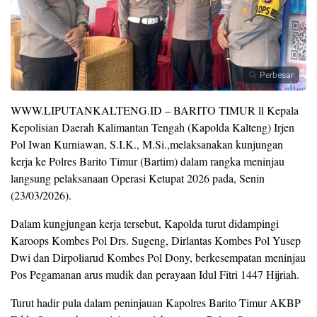
Perbesar
WWW.LIPUTANKALTENG.ID – BARITO TIMUR ll Kepala
Kepolisian Daerah Kalimantan Tengah (Kapolda Kalteng) Irjen
Pol Iwan Kurniawan, S.I.K., M.Si.,melaksanakan kunjungan
kerja ke Polres Barito Timur (Bartim) dalam rangka meninjau
langsung pelaksanaan Operasi Ketupat 2026 pada, Senin
(23/03/2026).
Dalam kungjungan kerja tersebut, Kapolda turut didampingi
Karoops Kombes Pol Drs. Sugeng, Dirlantas Kombes Pol Yusep
Dwi dan Dirpoliarud Kombes Pol Dony, berkesempatan meninjau
Pos Pegamanan arus mudik dan perayaan Idul Fitri 1447 Hijriah.
Turut hadir pula dalam peninjauan Kapolres Barito Timur AKBP