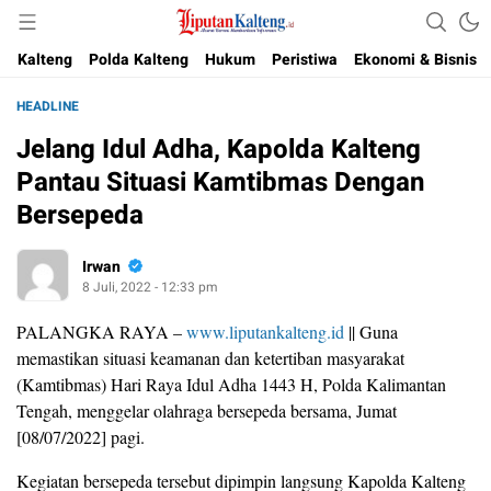
Akurat, Terpercaya & Independent
Liputan Kalteng
Kalteng
Polda Kalteng
Hukum
Peristiwa
Ekonomi & Bisnis
HEADLINE
Jelang Idul Adha, Kapolda Kalteng
Pantau Situasi Kamtibmas Dengan
Bersepeda
Irwan
8 Juli, 2022 - 12:33 pm
PALANGKA RAYA –
www.liputankalteng.id
|| Guna
memastikan situasi keamanan dan ketertiban masyarakat
(Kamtibmas) Hari Raya Idul Adha 1443 H, Polda Kalimantan
Tengah, menggelar olahraga bersepeda bersama, Jumat
[08/07/2022] pagi.
Kegiatan bersepeda tersebut dipimpin langsung Kapolda Kalteng