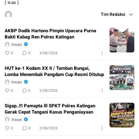
[ wan ]
Tim Redaksi
AKBP Dodik Hartono Pimpin Upacara Purna
Bakti Kabag Ren Polres Katingan
Irwan
0
0
3/08/2026
HUT ke-1 Kodam XX II / Tambun Bungai,
Lomba Menembak Pangdam Cup Resmi Ditutup
Irwan
0
0
2/08/2026
Sigap..!!! Pamapta lll SPKT Polres Katingan
Gerak Cepat Tangani Kasus Penganiayaan
Irwan
0
0
2/08/2026