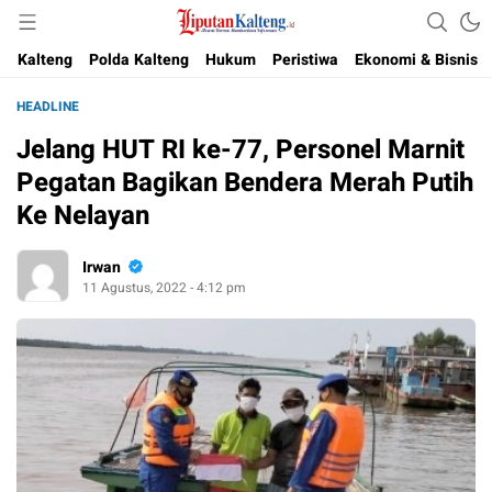
Akurat, Terpercaya & Independent
Liputan Kalteng
Kalteng
Polda Kalteng
Hukum
Peristiwa
Ekonomi & Bisnis
HEADLINE
Jelang HUT RI ke-77, Personel Marnit
Pegatan Bagikan Bendera Merah Putih
Ke Nelayan
Irwan
11 Agustus, 2022 - 4:12 pm