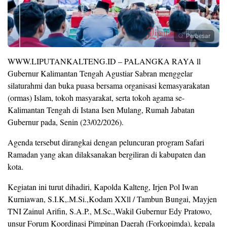
Perbesar
WWW.LIPUTANKALTENG.ID – PALANGKA RAYA ll
Gubernur Kalimantan Tengah Agustiar Sabran menggelar
silaturahmi dan buka puasa bersama organisasi kemasyarakatan
(ormas) Islam, tokoh masyarakat, serta tokoh agama se-
Kalimantan Tengah di Istana Isen Mulang, Rumah Jabatan
Gubernur pada, Senin (23/02/2026).
Agenda tersebut dirangkai dengan peluncuran program Safari
Ramadan yang akan dilaksanakan bergiliran di kabupaten dan
kota.
Kegiatan ini turut dihadiri, Kapolda Kalteng, Irjen Pol Iwan
Kurniawan, S.I.K,.M.Si.,Kodam XXll / Tambun Bungai, Mayjen
TNI Zainul Arifin, S.A.P., M.Sc.,Wakil Gubernur Edy Pratowo,
unsur Forum Koordinasi Pimpinan Daerah (Forkopimda), kepala