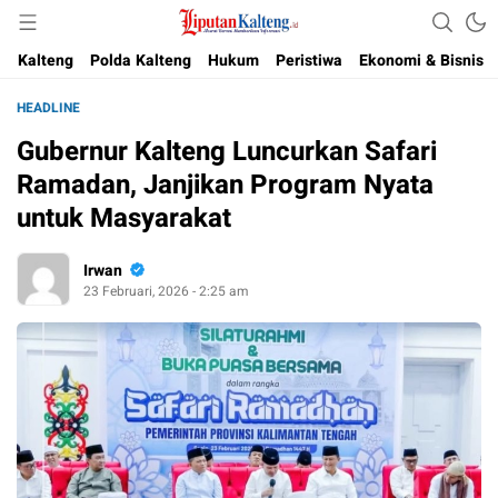
Akurat, Terpercaya & Independent
Liputan Kalteng
Kalteng
Polda Kalteng
Hukum
Peristiwa
Ekonomi & Bisnis
HEADLINE
Gubernur Kalteng Luncurkan Safari
Ramadan, Janjikan Program Nyata
untuk Masyarakat
Irwan
23 Februari, 2026 - 2:25 am