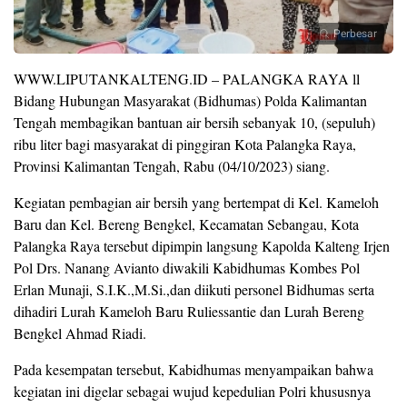
Perbesar
WWW.LIPUTANKALTENG.ID – PALANGKA RAYA ll
Bidang Hubungan Masyarakat (Bidhumas) Polda Kalimantan
Tengah membagikan bantuan air bersih sebanyak 10, (sepuluh)
ribu liter bagi masyarakat di pinggiran Kota Palangka Raya,
Provinsi Kalimantan Tengah, Rabu (04/10/2023) siang.
Kegiatan pembagian air bersih yang bertempat di Kel. Kameloh
Baru dan Kel. Bereng Bengkel, Kecamatan Sebangau, Kota
Palangka Raya tersebut dipimpin langsung Kapolda Kalteng Irjen
Pol Drs. Nanang Avianto diwakili Kabidhumas Kombes Pol
Erlan Munaji, S.I.K.,M.Si.,dan diikuti personel Bidhumas serta
dihadiri Lurah Kameloh Baru Ruliessantie dan Lurah Bereng
Bengkel Ahmad Riadi.
Pada kesempatan tersebut, Kabidhumas menyampaikan bahwa
kegiatan ini digelar sebagai wujud kepedulian Polri khususnya