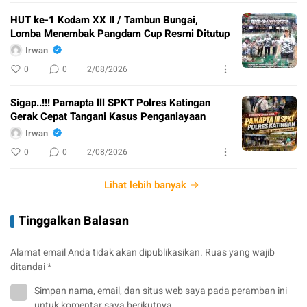
HUT ke-1 Kodam XX II / Tambun Bungai,
Lomba Menembak Pangdam Cup Resmi Ditutup
Irwan
0
0
2/08/2026
Sigap..!!! Pamapta lll SPKT Polres Katingan
Gerak Cepat Tangani Kasus Penganiayaan
Irwan
0
0
2/08/2026
Lihat lebih banyak
Tinggalkan Balasan
Alamat email Anda tidak akan dipublikasikan.
Ruas yang wajib
ditandai
*
Simpan nama, email, dan situs web saya pada peramban ini
untuk komentar saya berikutnya.