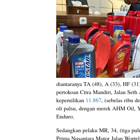
diantaranya TA (48), A (33), HF (3
pertokoan Citra Mandiri, Jalan Seth
kepemilikan
11.867
, (sebelas ribu 
oli palsu, dengan merek AHM Oil, Y
Enduro.
Sedangkan pelaku MR, 34, (tiga pul
Prima Nusantara Motor Jalan Wortel