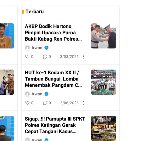
Terbaru
AKBP Dodik Hartono
Pimpin Upacara Purna
Bakti Kabag Ren Polres
Katingan
Irwan
0
0
3/08/2026
HUT ke-1 Kodam XX II /
Tambun Bungai, Lomba
Menembak Pangdam Cup
Resmi Ditutup
Irwan
0
0
2/08/2026
Sigap..!!! Pamapta lll SPKT
Polres Katingan Gerak
Cepat Tangani Kasus
Penganiayaan
Irwan