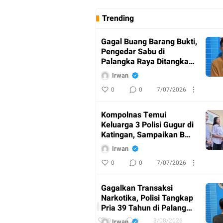
Trending
Gagal Buang Barang Bukti,
Pengedar Sabu di
Palangka Raya Ditangkap
Polisi
Irwan
0
0
7/07/2026
Kompolnas Temui
Keluarga 3 Polisi Gugur di
Katingan, Sampaikan Bela
Sungkawa
Irwan
0
0
7/07/2026
AKBP
Dodik
Gagalkan Transaksi
Hartono
Narkotika, Polisi Tangkap
Pimpin
I
Pria 39 Tahun di Palangka
Upacara
r
Raya
w
0
0
3/08/2026
Irwan