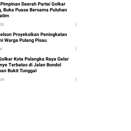
Pimpinan Daerah Partai Golkar
g, Buka Puasa Bersama Puluhan
atim
025
Melson Proyeksikan Peningkatan
i Warga Pulang Pisau
24
 Golkar Kota Palangka Raya Gelar
ye Terbatas di Jalan Bondol
han Bukit Tunggal
024