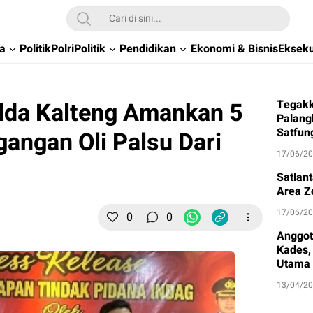
wa
Politik
Polri
Politik
Pendidikan
Ekonomi & Bisnis
Ekseku
lda Kalteng Amankan 5
Tegakk
Palang
Satfun
angan Oli Palsu Dari
17/06/2
Satlan
Area Z
17/06/2
0
0
Anggot
Kades, 
Utama
13/04/2