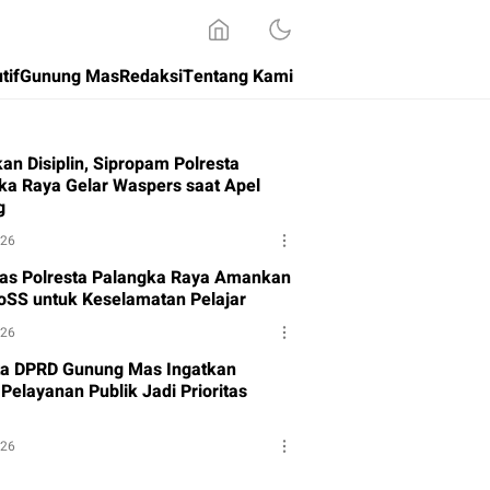
tif
Gunung Mas
Redaksi
Tentang Kami
an Disiplin, Sipropam Polresta
ka Raya Gelar Waspers saat Apel
g
026
tas Polresta Palangka Raya Amankan
oSS untuk Keselamatan Pelajar
026
a DPRD Gunung Mas Ingatkan
Pelayanan Publik Jadi Prioritas
026