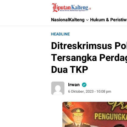
Liputan Kalteng
Akurat, Terpercaya & Independent
Nasional
Kalteng
Hukum & Peristi
HEADLINE
Ditreskrimsus Po
Tersangka Perdag
Dua TKP
Irwan
6 Oktober, 2023 - 10:08 pm