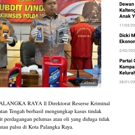
Dewan 
Kalten
Anak Y
17/03/2
Dicki 
Ekonom
2/02/20
Partai
Kampan
Kelura
28/01/2
Perbesar
NGKA RAYA ll Direktorat Reserse Kriminal
ntan Tengah berhasil mengungkap kasus tindak
t perdagangan pelumas atau oli yang diduga tidak
atau palsu di Kota Palangka Raya.