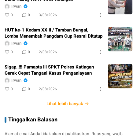
Irwan
0
0
3/08/2026
HUT ke-1 Kodam XX II / Tambun Bungai,
Lomba Menembak Pangdam Cup Resmi Ditutup
Irwan
0
0
2/08/2026
Sigap..!!! Pamapta lll SPKT Polres Katingan
Gerak Cepat Tangani Kasus Penganiayaan
Irwan
0
0
2/08/2026
Lihat lebih banyak
Tinggalkan Balasan
Alamat email Anda tidak akan dipublikasikan.
Ruas yang wajib