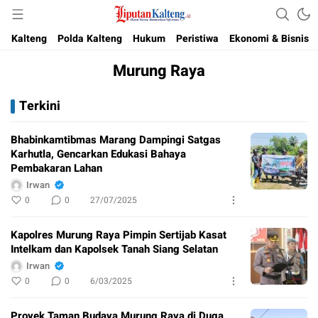
Akurat, Terpercaya & Independent
Liputan Kalteng
Kalteng
Polda Kalteng
Hukum
Peristiwa
Ekonomi & Bisnis
Murung Raya
Terkini
Bhabinkamtibmas Marang Dampingi Satgas
Karhutla, Gencarkan Edukasi Bahaya
Pembakaran Lahan
Irwan
0
0
27/07/2025
Kapolres Murung Raya Pimpin Sertijab Kasat
Intelkam dan Kapolsek Tanah Siang Selatan
Irwan
0
0
6/03/2025
Proyek Taman Budaya Murung Raya di Duga