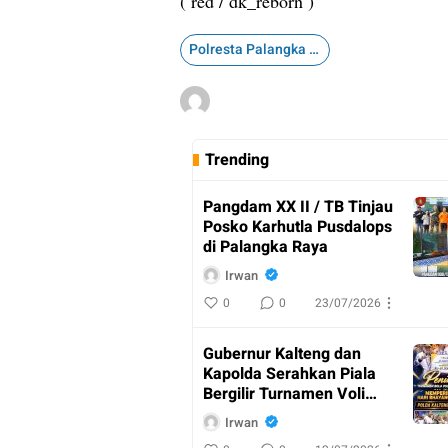
( red / dk_reborn )
Polresta Palangka Raya
Trending
Pangdam XX II / TB Tinjau
Posko Karhutla Pusdalops
di Palangka Raya
Irwan
0
0
23/07/2026
Gubernur Kalteng dan
Kapolda Serahkan Piala
Bergilir Turnamen Voli
Kapolda Cup
Irwan