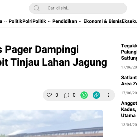
wa
Politik
Polri
Politik
Pendidikan
Ekonomi & Bisnis
Ekseku
 Pager Dampingi
Tegakk
Palang
Satfun
t Tinjau Lahan Jagung
17/06/2
Satlan
Area Z
17/06/2
0
0
Anggot
Kades, 
Utama
13/04/2