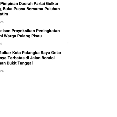
Pimpinan Daerah Partai Golkar
g, Buka Puasa Bersama Puluhan
atim
025
Melson Proyeksikan Peningkatan
i Warga Pulang Pisau
24
 Golkar Kota Palangka Raya Gelar
ye Terbatas di Jalan Bondol
han Bukit Tunggal
024