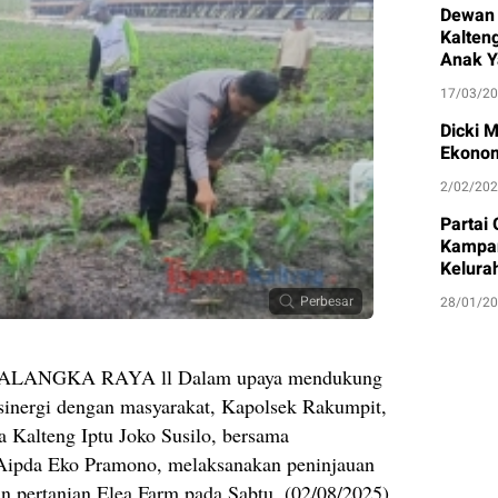
Dewan 
Kalten
Anak Y
17/03/2
Dicki 
Ekonom
2/02/20
Partai
Kampan
Kelura
Perbesar
28/01/2
ANGKA RAYA ll Dalam upaya mendukung
sinergi dengan masyarakat, Kapolsek Rakumpit,
a Kalteng Iptu Joko Susilo, bersama
Aipda Eko Pramono, melaksanakan peninjauan
n pertanian Elea Farm pada Sabtu, (02/08/2025).