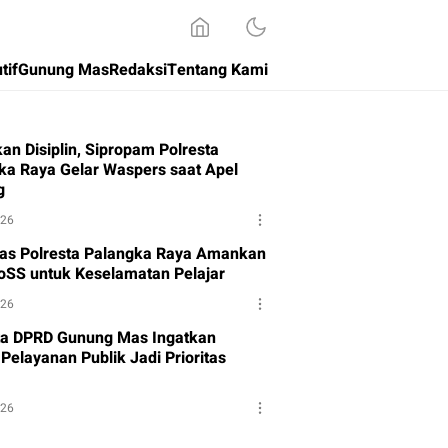
tif
Gunung Mas
Redaksi
Tentang Kami
an Disiplin, Sipropam Polresta
ka Raya Gelar Waspers saat Apel
g
026
tas Polresta Palangka Raya Amankan
oSS untuk Keselamatan Pelajar
026
a DPRD Gunung Mas Ingatkan
Pelayanan Publik Jadi Prioritas
026