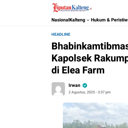
Liputan Kalteng
Akurat, Terpercaya & Independent
Nasional
Kalteng
Hukum & Peristi
HEADLINE
Bhabinkamtibmas
Kapolsek Rakumpi
di Elea Farm
Irwan
2 Agustus, 2025 - 3:37 pm