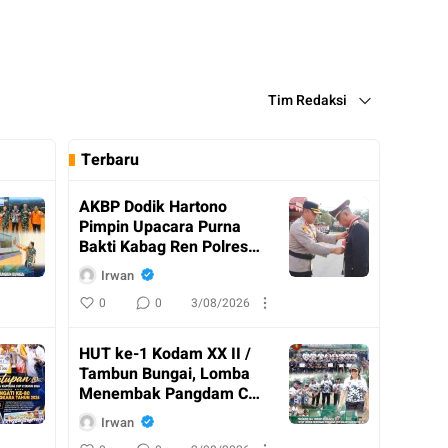
Tim Redaksi
Terbaru
AKBP Dodik Hartono
Pimpin Upacara Purna
Bakti Kabag Ren Polres
Katingan
Irwan
0
0
3/08/2026
HUT ke-1 Kodam XX II /
Tambun Bungai, Lomba
Menembak Pangdam Cup
Resmi Ditutup
Irwan