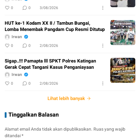
0
0
3/08/2026
HUT ke-1 Kodam XX II / Tambun Bungai,
Lomba Menembak Pangdam Cup Resmi Ditutup
Irwan
0
0
2/08/2026
Sigap..!!! Pamapta lll SPKT Polres Katingan
Gerak Cepat Tangani Kasus Penganiayaan
Irwan
0
0
2/08/2026
Lihat lebih banyak
Tinggalkan Balasan
Alamat email Anda tidak akan dipublikasikan.
Ruas yang wajib
ditandai
*