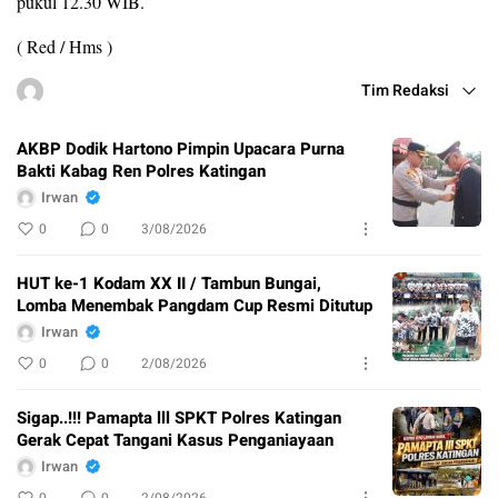
pukul 12.30 WIB.
( Red / Hms )
Tim Redaksi
AKBP Dodik Hartono Pimpin Upacara Purna
Bakti Kabag Ren Polres Katingan
Irwan
0
0
3/08/2026
HUT ke-1 Kodam XX II / Tambun Bungai,
Lomba Menembak Pangdam Cup Resmi Ditutup
Irwan
0
0
2/08/2026
Sigap..!!! Pamapta lll SPKT Polres Katingan
Gerak Cepat Tangani Kasus Penganiayaan
Irwan
0
0
2/08/2026