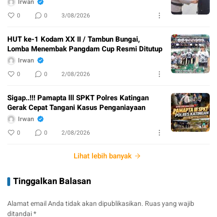
Irwan
0
0
3/08/2026
HUT ke-1 Kodam XX II / Tambun Bungai,
Lomba Menembak Pangdam Cup Resmi Ditutup
Irwan
0
0
2/08/2026
Sigap..!!! Pamapta lll SPKT Polres Katingan
Gerak Cepat Tangani Kasus Penganiayaan
Irwan
0
0
2/08/2026
Lihat lebih banyak
Tinggalkan Balasan
Alamat email Anda tidak akan dipublikasikan.
Ruas yang wajib
ditandai
*