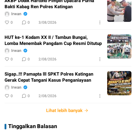
AKBP Dodik Hartono Pimpin Upacara Purna
Bakti Kabag Ren Polres Katingan
Irwan
0
0
3/08/2026
HUT ke-1 Kodam XX II / Tambun Bungai,
Lomba Menembak Pangdam Cup Resmi Ditutup
Irwan
0
0
2/08/2026
Sigap..!!! Pamapta lll SPKT Polres Katingan
Gerak Cepat Tangani Kasus Penganiayaan
Irwan
0
0
2/08/2026
Lihat lebih banyak
Tinggalkan Balasan