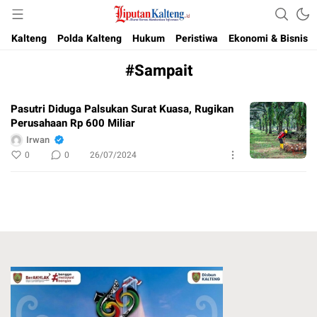
Akurat, Terpercaya & Independent
Liputan Kalteng
Kalteng
Polda Kalteng
Hukum
Peristiwa
Ekonomi & Bisnis
#Sampait
Pasutri Diduga Palsukan Surat Kuasa, Rugikan
Perusahaan Rp 600 Miliar
Irwan
0
0
26/07/2024